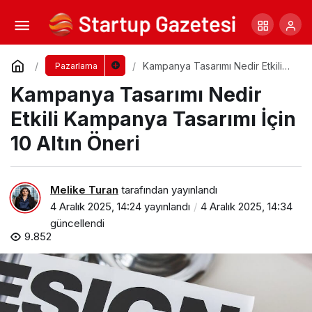
Influencer Pazarlama Nedir? Etkili
Influencer Pazarlama için 10 Altın İpucu
Yorum Yap
Paylaş
Kampanya Tasarımı Nedir Etkili
Pazarlama
Kampanya Tasarımı İçin 10 Altın
Kampanya Tasarımı Nedir
Öneri
Etkili Kampanya Tasarımı İçin
10 Altın Öneri
Melike Turan
tarafından yayınlandı
4 Aralık 2025, 14:24
yayınlandı
4 Aralık 2025, 14:34
güncellendi
9.852