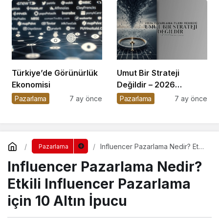
Türkiye’de Görünürlük
Umut Bir Strateji
Ekonomisi
Değildir – 2026
Pazarlama Planı
Pazarlama
7 ay önce
Pazarlama
7 ay önce
Rehberi
Influencer Pazarlama Nedir? Etkili
Pazarlama
Influencer Pazarlama için 10 Altın
Influencer Pazarlama Nedir?
İpucu
Etkili Influencer Pazarlama
için 10 Altın İpucu