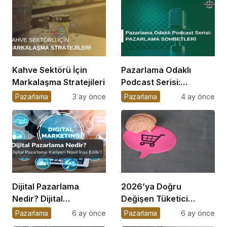
Kahve Sektörü İçin
Pazarlama Odaklı
Markalaşma Stratejileri
Podcast Serisi:
Pazarlama Sohbetleri
Pazarlama
3 ay önce
Pazarlama
4 ay önce
Dijital Pazarlama
2026’ya Doğru
Nedir? Dijital
Değişen Tüketici
Pazarlama Kariyeri
Davranışları
Pazarlama
6 ay önce
Pazarlama
6 ay önce
Nasıl İnşa Edilir?