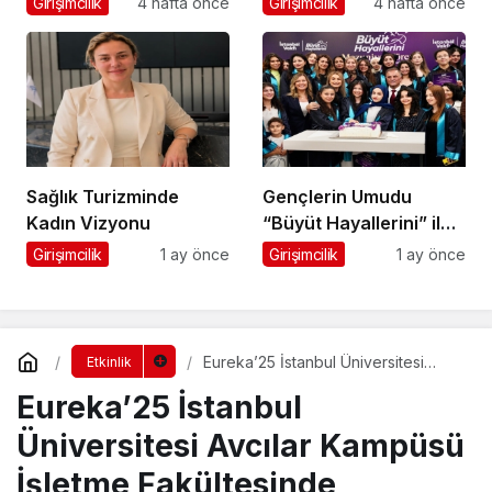
Girişimcilik
4 hafta önce
Girişimcilik
4 hafta önce
Merak Edilenler
Sağlık Turizminde
Gençlerin Umudu
Kadın Vizyonu
“Büyüt Hayallerini” ile
267 Genç Daha
Girişimcilik
1 ay önce
Girişimcilik
1 ay önce
Kanatlandı
Eureka’25 İstanbul Üniversitesi
Etkinlik
Avcılar Kampüsü İşletme
Eureka’25 İstanbul
Fakültesinde
Üniversitesi Avcılar Kampüsü
İşletme Fakültesinde