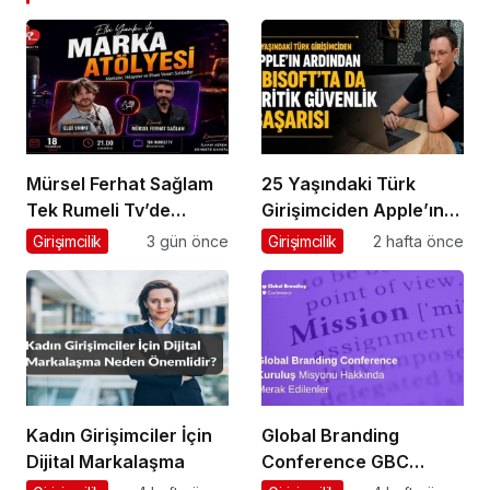
Mürsel Ferhat Sağlam
25 Yaşındaki Türk
Tek Rumeli Tv’de
Girişimciden Apple’ın
Marka Atölyesi
Ardından Ubisoft
Girişimcilik
3 gün önce
Girişimcilik
2 hafta önce
Programına Konuk
Başarısı
Oldu
Kadın Girişimciler İçin
Global Branding
Dijital Markalaşma
Conference GBC
Misyonu Hakkında