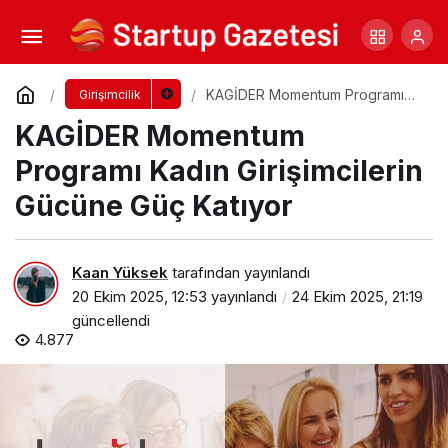
Eureka’25 İstanbul Üniversitesi Avcılar
Kampüsü İşletme Fakültesinde
Yorum Yap
Paylaş
KAGİDER Momentum Programı
Girişimcilik
Kadın Girişimcilerin Gücüne Güç
KAGİDER Momentum
Katıyor
Programı Kadın Girişimcilerin
Gücüne Güç Katıyor
Kaan Yüksek
tarafından yayınlandı
20 Ekim 2025, 12:53
yayınlandı
24 Ekim 2025, 21:19
güncellendi
4.877