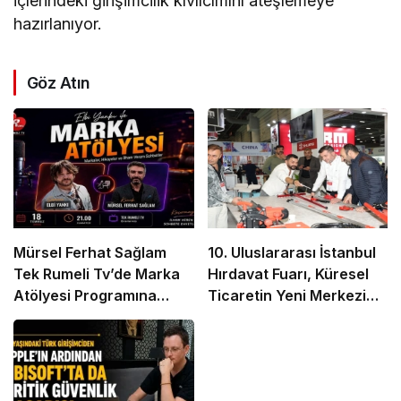
içlerindeki girişimcilik kıvılcımını ateşlemeye
hazırlanıyor.
Göz Atın
Mürsel Ferhat Sağlam
10. Uluslararası İstanbul
Tek Rumeli Tv’de Marka
Hırdavat Fuarı, Küresel
Atölyesi Programına
Ticaretin Yeni Merkezi
Konuk Oldu
Olmaya Hazırlanıyor