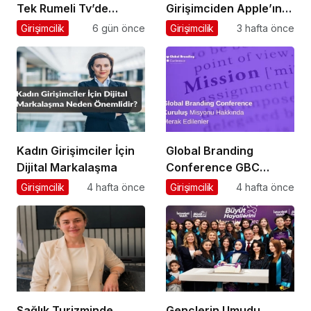
Tek Rumeli Tv’de
Girişimciden Apple’ın
Marka Atölyesi
Ardından Ubisoft
Girişimcilik
6 gün önce
Girişimcilik
3 hafta önce
Programına Konuk
Başarısı
Oldu
Kadın Girişimciler İçin
Global Branding
Dijital Markalaşma
Conference GBC
Misyonu Hakkında
Girişimcilik
4 hafta önce
Girişimcilik
4 hafta önce
Merak Edilenler
Sağlık Turizminde
Gençlerin Umudu