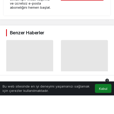
ve ücretsiz e-posta
aboneliğini hemen başlat.
Benzer Haberler
Mürsel Ferhat Sağlam
25 Yaşındaki Türk
0
Tek Rumeli Tv’de
Girişimciden Apple’ın
Bu web sitesinde en iyi deneyimi yaşamanızı sağlamak
Anasayfa
Akış
Hesabım
Bildirimler
Kabul
Marka Atölyesi
Ardından Ubisoft
için çerezler kullanılmaktadır.
Girişimcilik
6 gün önce
Girişimcilik
3 hafta önce
Programına Konuk
Başarısı
Oldu