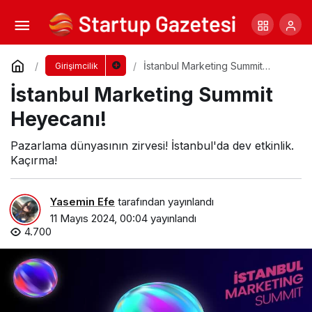
Girişimcilikte Buluşma ve Destek: Teknopark
İstanbul
Yorum Yap
Paylaş
İstanbul Marketing Summit
Girişimcilik
Heyecanı!
İstanbul Marketing Summit
Heyecanı!
Pazarlama dünyasının zirvesi! İstanbul'da dev etkinlik.
Kaçırma!
Yasemin Efe
tarafından yayınlandı
11 Mayıs 2024, 00:04
yayınlandı
4.700