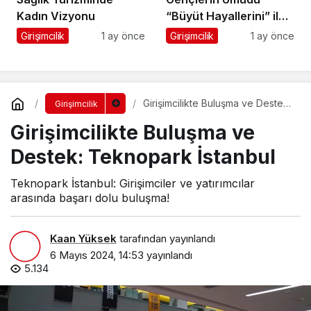
Kadın Vizyonu
“Büyüt Hayallerini” ile
267 Genç Daha
Girişimcilik
1 ay önce
Girişimcilik
1 ay önce
Kanatlandı
Girişimcilikte Buluşma ve Destek:
Girişimcilik
Teknopark İstanbul
Girişimcilikte Buluşma ve
Destek: Teknopark İstanbul
Teknopark İstanbul: Girişimciler ve yatırımcılar
arasında başarı dolu buluşma!
Kaan Yüksek
tarafından yayınlandı
6 Mayıs 2024, 14:53
yayınlandı
5.134