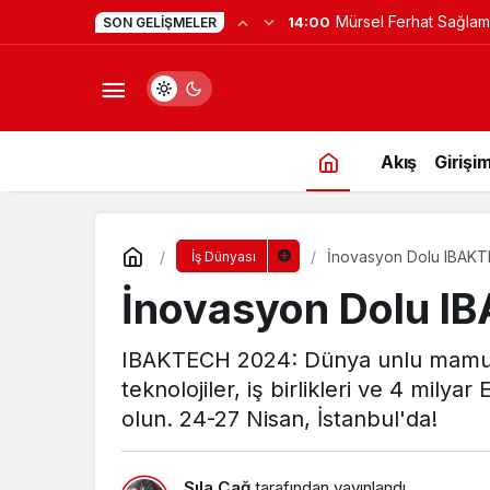
Yapay Zekaya Hangi Ver
0:23
SON GELIŞMELER
Değil, Verdiğin Veride
Akış
Girişim
İnovasyon Dolu IBAKT
İş Dünyası
İnovasyon Dolu I
IBAKTECH 2024: Dünya unlu mamul en
teknolojiler, iş birlikleri ve 4 milya
olun. 24-27 Nisan, İstanbul'da!
Sıla Çağ
tarafından yayınlandı