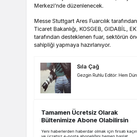
Merkezi’nde düzenlenecek.
Messe Stuttgart Ares Fuarcılık tarafınd
Ticaret Bakanlığı, KOSGEB, GIDABİL, EK
tarafından desteklenen fuar, sektörün önc
sahipliği yapmaya hazırlanıyor.
Sıla Çağ
Gezgin Ruhlu Editör: Hem Düny
Tamamen Ücretsiz Olarak
Bültenimize Abone Olabilirsin
Yeni haberlerden haberdar olmak için fırsatı kaçı
ve ücretsiz e-posta aboneliğini hemen başlat.