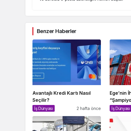
Benzer Haberler
Avantajlı Kredi Kartı Nasıl
Ege’nin İ
Seçilir?
“Şampiyo
İş Dünyası
2 hafta önce
İş Dünyası