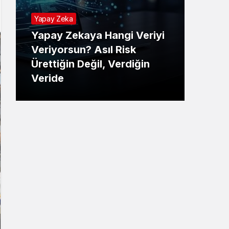
Yapay Zeka
Yapay Zekaya Hangi Veriyi
Tekno
Veriyorsun? Asıl Risk
Ürettiğin Değil, Verdiğin
E-P
Veride
Ne 