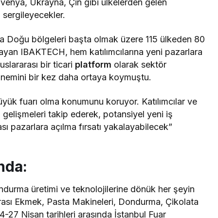
venya, Ukrayna, Çin gibi ülkelerden gelen
i sergileyecekler.
rta Doğu bölgeleri başta olmak üzere 115 ülkeden 80
rlayan IBAKTECH, hem katılımcılarına yeni pazarlara
slararası bir ticari
platform
olarak sektör
 önemini bir kez daha ortaya koymuştu.
büyük fuarı olma konumunu koruyor. Katılımcılar ve
 gelişmeleri takip ederek, potansiyel yeni iş
rası pazarlara açılma fırsatı yakalayabilecek”
nda:
durma üretimi ve teknolojilerine dönük her şeyin
ararası Ekmek, Pasta Makineleri, Dondurma, Çikolata
4-27 Nisan tarihleri arasında İstanbul Fuar