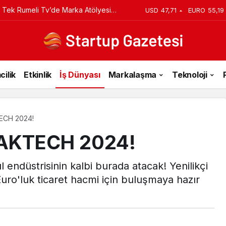
iyi Veriyorsun? Asıl Risk Ürettiğin
USD
47,71
EURO
55,19
cilik
Etkinlik
İş Dünyası
Markalaşma
Teknoloji
ECH 2024!
BAKTECH 2024!
düstrisinin kalbi burada atacak! Yenilikçi
r Euro'luk ticaret hacmi için buluşmaya hazır