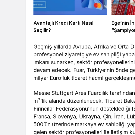
Avantajlı Kredi Kartı Nasıl
Ege’nin İh
Seçilir?
“Şampiyon
Geçmiş yıllarda Avrupa, Afrika ve Orta 
profesyonel ziyaretçiye ev sahipliği yap
imkanı sunarken, sektör profesyonellerini
devam edecek. Fuar, Türkiye’nin önde gel
milyar Euro’luk ticaret hacmi gerçekleşm
Messe Stuttgart Ares Fuarcılık tarafından
m²’lik alanda düzenlenecek. Ticaret B
Fırıncılar Federasyonu’nun desteklediği
Fransa, Slovenya, Ukrayna, Çin, İran, Lü
500’ün üzerinde markaya ev sahipliği yapa
gelen sektör profesyonelleri ile iletişim kura