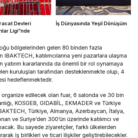
racat Devleri
İş Dünyasında Yeşil Dönüşüm
lar Ligi”nde
Doğu bölgelerinden gelen 80 binden fazla
an IBAKTECH, katılımcılarına yeni pazarlara ulaşma
n yatırım kararlarında da önemli bir rol oynamaya
en kuruluşları tarafından desteklenmekte olup, 4
esi hedeflenmektedir.
 organize edilecek olan fuar, 6 salonda ve 30 bin
akanlığı, KOSGEB, GIDABİL, EKMADER ve Türkiye
 IBAKTECH, Türkiye, Almanya, Azerbaycan, İtalya,
bnan ve Suriye’den 300’ün üzerinde katılımcı ve
cak. Bu sayede ziyaretçiler, farklı ülkelerden
rak iş birlikleri ve ticari ilişkiler geliştirebilecekler.