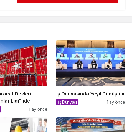
hracat Devleri
İş Dünyasında Yeşil Dönüşüm
nlar Ligi”nde
İş Dünyası
1 ay önce
1 ay önce