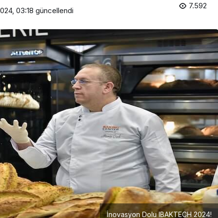
7.592
024, 03:18
güncellendi
Girişimcilik
Mürsel Ferhat Sağlam Tek
Rumeli Tv’de Marka
Atölyesi Programına Konuk
Oldu
İnovasyon Dolu IBAKTECH 2024!