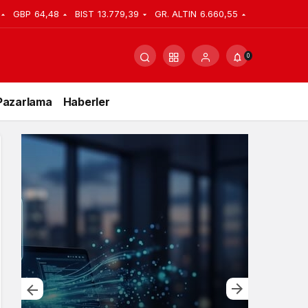
GBP
64,48
BIST
13.779,39
GR. ALTIN
6.660,55
0
Pazarlama
Haberler