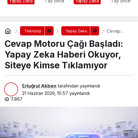
Yapay Zeka
1 ay önce
Yapay Zeka
1 ay önce
Tek Sigortası
Cevap
Teknoloji
Yapay Zeka
Motoru
Cevap Motoru Çağı Başladı:
Çağı
Başladı:
Yapay
Yapay Zeka Haberi Okuyor,
Zeka
Haberi
Siteye Kimse Tıklamıyor
Okuyor,
Siteye
Kimse
Tıklamıyor
Ertuğrul Akben
tarafından yayınlandı
21 Haziran 2026, 15:57
yayınlandı
7.867