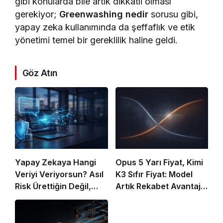
gibi konularda bile artık dikkatli olması
gerekiyor;
Greenwashing nedir
sorusu gibi,
yapay zeka kullanımında da şeffaflık ve etik
yönetimi temel bir gereklilik haline geldi.
Göz Atın
Yapay Zekaya Hangi
Opus 5 Yarı Fiyat, Kimi
Veriyi Veriyorsun? Asıl
K3 Sıfır Fiyat: Model
Risk Ürettiğin Değil,
Artık Rekabet Avantajın
Verdiğin Veride
Değil