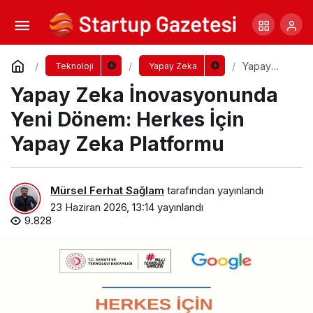
Cevap Motoru Çağı Başladı: Yapay Zeka
Haberi Okuyor, Siteye Kimse Tıklamıyor
Yorum Yap
Paylaş
Yapay
Teknoloji
Yapay Zeka
Zeka
Yapay Zeka İnovasyonunda
İnovasyon
unda Yeni
Dönem:
Yeni Dönem: Herkes İçin
Herkes İçin
Yapay
Yapay Zeka Platformu
Zeka
Platformu
Mürsel Ferhat Sağlam
tarafından yayınlandı
23 Haziran 2026, 13:14
yayınlandı
9.828