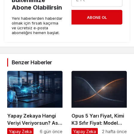
Bültenimize
Abone Olabilirsin
ABONE OL
Yeni haberlerden haberdar
olmak için fırsatı kaçırma
ve ücretsiz e-posta
aboneliğini hemen başlat.
Benzer Haberler
Yapay Zekaya Hangi
Opus 5 Yarı Fiyat, Kimi
Veriyi Veriyorsun? Asıl
K3 Sıfır Fiyat: Model
Risk Ürettiğin Değil,
Artık Rekabet Avantajın
Yapay Zeka
6 gün önce
Yapay Zeka
2 hafta önce