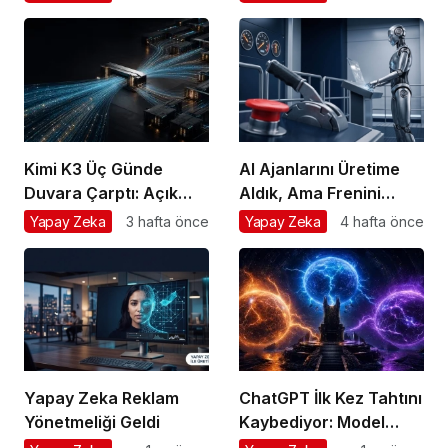
Verdiğin Veride
Değil
Kimi K3 Üç Günde
AI Ajanlarını Üretime
Duvara Çarptı: Açık
Aldık, Ama Frenini
Model Yarışında Asıl
Takmayı Unuttuk
Yapay Zeka
3 hafta önce
Yapay Zeka
4 hafta önce
Rekabet Zekâ Değil,
Dağıtım
Yapay Zeka Reklam
ChatGPT İlk Kez Tahtını
Yönetmeliği Geldi
Kaybediyor: Model
Savaşında Girişimcinin