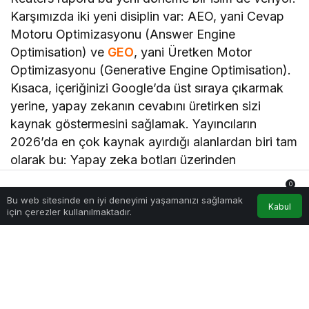
Karşımızda iki yeni disiplin var: AEO, yani Cevap
Motoru Optimizasyonu (Answer Engine
Optimisation) ve
GEO
, yani Üretken Motor
Optimizasyonu (Generative Engine Optimisation).
Kısaca, içeriğinizi Google’da üst sıraya çıkarmak
yerine, yapay zekanın cevabını üretirken sizi
kaynak göstermesini sağlamak. Yayıncıların
2026’da en çok kaynak ayırdığı alanlardan biri tam
olarak bu: Yapay zeka botları üzerinden
görünürlük. Buna karşılık eski usul SEO’ya ayrılan
0
bütçe geriliyor. Ben bu alanda bir süredir
Bu web sitesinde en iyi deneyimi yaşamanızı sağlamak
Anasayfa
Akış
Hesabım
Bildirimler
Kabul
için çerezler kullanılmaktadır.
çalışıyorum ve şunu net görüyorum: GEO ve AEO,
on yıl önce SEO neyse bugün o.
Girişimci için 5 somut adım
Bu kırılma bir tehdit gibi görünse de, erken hareket