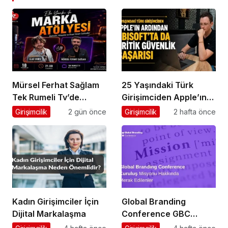
Mürsel Ferhat Sağlam
25 Yaşındaki Türk
Tek Rumeli Tv’de
Girişimciden Apple’ın
Marka Atölyesi
Ardından Ubisoft
Girişimcilik
2 gün önce
Girişimcilik
2 hafta önce
Programına Konuk
Başarısı
Oldu
Kadın Girişimciler İçin
Global Branding
Dijital Markalaşma
Conference GBC
Misyonu Hakkında