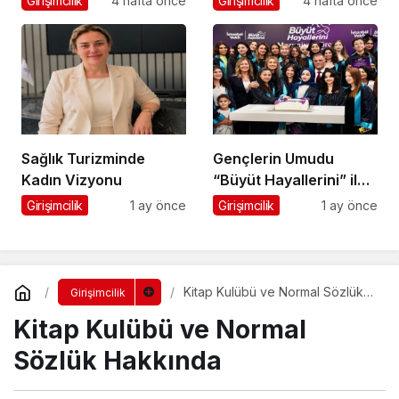
Girişimcilik
4 hafta önce
Girişimcilik
4 hafta önce
Merak Edilenler
Sağlık Turizminde
Gençlerin Umudu
Kadın Vizyonu
“Büyüt Hayallerini” ile
267 Genç Daha
Girişimcilik
1 ay önce
Girişimcilik
1 ay önce
Kanatlandı
Kitap Kulübü ve Normal Sözlük
Girişimcilik
Hakkında
Kitap Kulübü ve Normal
Sözlük Hakkında