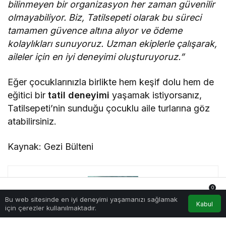
bilinmeyen bir organizasyon her zaman güvenilir
olmayabiliyor. Biz, Tatilsepeti olarak bu süreci
tamamen güvence altına alıyor ve ödeme
kolaylıkları sunuyoruz. Uzman ekiplerle çalışarak,
aileler için en iyi deneyimi oluşturuyoruz.”
Eğer çocuklarınızla birlikte hem keşif dolu hem de
eğitici bir
tatil deneyimi
yaşamak istiyorsanız,
Tatilsepeti’nin sunduğu çocuklu aile turlarına göz
atabilirsiniz.
Kaynak: Gezi Bülteni
0
Bu web sitesinde en iyi deneyimi yaşamanızı sağlamak
Anasayfa
Akış
Hesabım
Bildirimler
Kabul
için çerezler kullanılmaktadır.