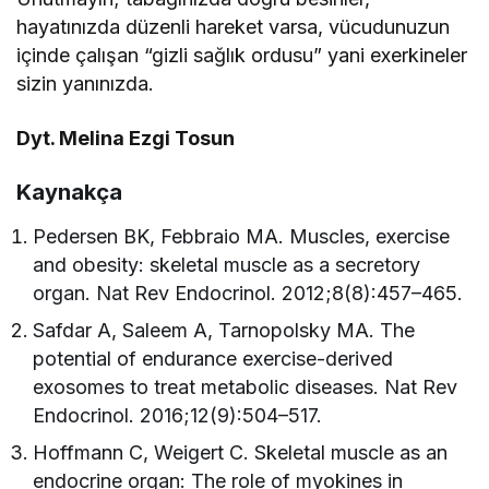
hayatınızda düzenli hareket varsa, vücudunuzun
içinde çalışan “gizli sağlık ordusu” yani exerkineler
sizin yanınızda.
Dyt. Melina Ezgi Tosun
Kaynakça
Pedersen BK, Febbraio MA. Muscles, exercise
and obesity: skeletal muscle as a secretory
organ. Nat Rev Endocrinol. 2012;8(8):457–465.
Safdar A, Saleem A, Tarnopolsky MA. The
potential of endurance exercise-derived
exosomes to treat metabolic diseases. Nat Rev
Endocrinol. 2016;12(9):504–517.
Hoffmann C, Weigert C. Skeletal muscle as an
endocrine organ: The role of myokines in