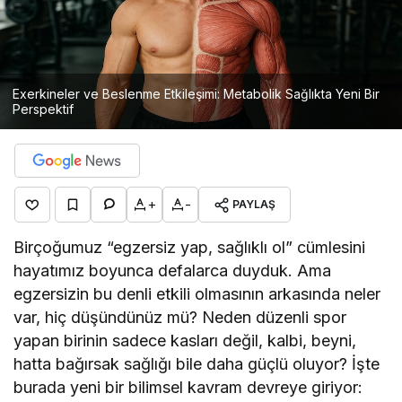
Exerkineler ve Beslenme Etkileşimi: Metabolik Sağlıkta Yeni Bir
Perspektif
+
-
PAYLAŞ
Birçoğumuz “egzersiz yap, sağlıklı ol” cümlesini
hayatımız boyunca defalarca duyduk. Ama
egzersizin bu denli etkili olmasının arkasında neler
var, hiç düşündünüz mü? Neden düzenli spor
yapan birinin sadece kasları değil, kalbi, beyni,
hatta bağırsak sağlığı bile daha güçlü oluyor? İşte
burada yeni bir bilimsel kavram devreye giriyor: