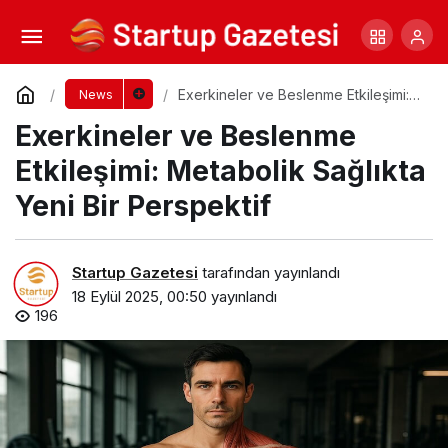
Eylülde Tatil Yapmak İçin 6 Neden: Sakinlik,
Ekonomi ve Keyif Bir Arada
Yorum Yap
Paylaş
Exerkineler ve Beslenme Etkileşimi:
News
Metabolik Sağlıkta Yeni Bir
Exerkineler ve Beslenme
Perspektif
Etkileşimi: Metabolik Sağlıkta
Yeni Bir Perspektif
Startup Gazetesi
tarafından yayınlandı
18 Eylül 2025, 00:50
yayınlandı
196