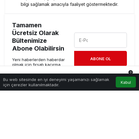
bilgi sağlamak amacıyla faaliyet göstermektedir.
Tamamen
Ücretsiz Olarak
Bültenimize
Abone Olabilirsin
ABONE OL
Yeni haberlerden haberdar
olmak için fırsatı kaçırma
ve ücretsiz e-posta
0
aboneliğini hemen başlat.
Bu web sitesinde en iyi deneyimi yaşamanızı sağlamak
Anasayfa
Akış
Hesabım
Bildirimler
Kabul
için çerezler kullanılmaktadır.
KURUMSAL
BAĞLANTILAR