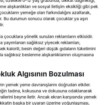
, özellikle 0-12 yaş grubunda, dikkat dağınıklığı,
e alışkanlıkları ve sosyal iletişim eksikliği gibi pek
 çocukların yemeğe olan farkındalığını azaltarak,
ırır. Bu durumun sonucu olarak çocuklar ya aşırı
r.
la çocuklara yönelik sunulan reklamların etkisidir.
rda yayımlanan sağlıksız yiyecek reklamları,
ksek kalorili, besin değeri düşük gıdaların tüketimini
rda sağlıksız beslenme alışkanlıklarının oluşmasına
okluk Algısının Bozulması
rın yemek yeme davranışlarını doğrudan etkiler.
eğin tadına, kokusuna ve dokusuna odaklanarak
allerini beyne iletir. Ancak ekran karşısında yemek
ikkatin başka bir uyaran üzerine yoğunlaşması,