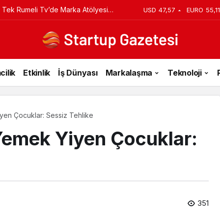
 Tek Rumeli Tv’de Marka Atölyesi
USD
47,57
EURO
55,11
du
cilik
Etkinlik
İş Dünyası
Markalaşma
Teknoloji
yen Çocuklar: Sessiz Tehlike
Yemek Yiyen Çocuklar:
351