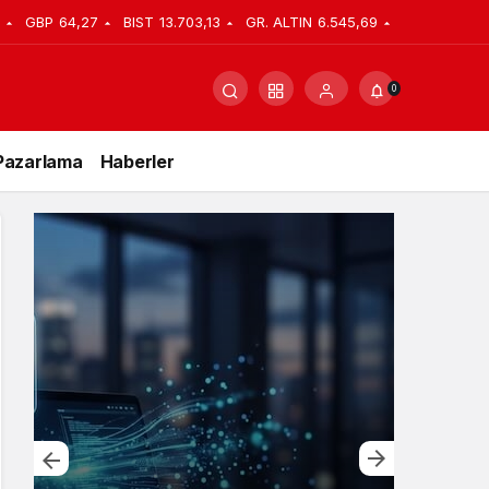
GBP
64,27
BIST
13.703,13
GR. ALTIN
6.545,69
0
Pazarlama
Haberler