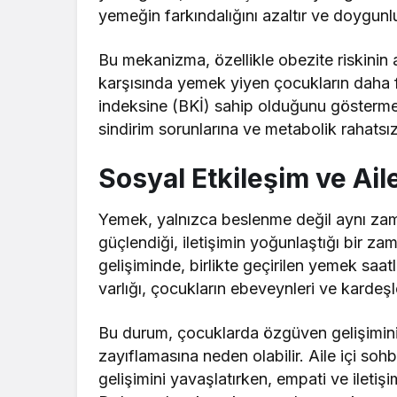
yemeğin farkındalığını azaltır ve doygunluk
Bu mekanizma, özellikle obezite riskinin a
karşısında yemek yiyen çocukların daha f
indeksine (BKİ) sahip olduğunu göstermek
sindirim sorunlarına ve metabolik rahatsızl
Sosyal Etkileşim ve Ail
Yemek, yalnızca beslenme değil aynı zama
güçlendiği, iletişimin yoğunlaştığı bir za
gelişiminde, birlikte geçirilen yemek saa
varlığı, çocukların ebeveynleri ve kardeşle
Bu durum, çocuklarda özgüven gelişimini 
zayıflamasına neden olabilir. Aile içi soh
gelişimini yavaşlatırken, empati ve iletişi