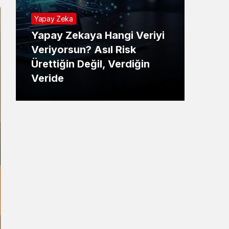
Yapay Zeka
Yapay Zekaya Hangi Veriyi
Tekno
Veriyorsun? Asıl Risk
Ürettiğin Değil, Verdiğin
E-P
Veride
Ne 