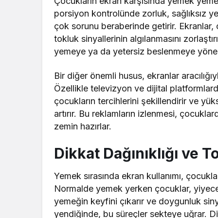
Çocukların ekran karşısında yemek yemesi
porsiyon kontrolünde zorluk, sağlıksız yem
çok sorunu beraberinde getirir. Ekranlar,
tokluk sinyallerinin algılanmasını zorlaşt
yemeye ya da yetersiz beslenmeye yöneli
Bir diğer önemli husus, ekranlar aracılığıy
Özellikle televizyon ve dijital platformla
çocukların tercihlerini şekillendirir ve yü
artırır. Bu reklamların izlenmesi, çocukla
zemin hazırlar.
Dikkat Dağınıklığı ve T
Yemek sırasında ekran kullanımı, çocukla
Normalde yemek yerken çocuklar, yiyec
yemeğin keyfini çıkarır ve doygunluk siny
yendiğinde, bu süreçler sekteye uğrar. D