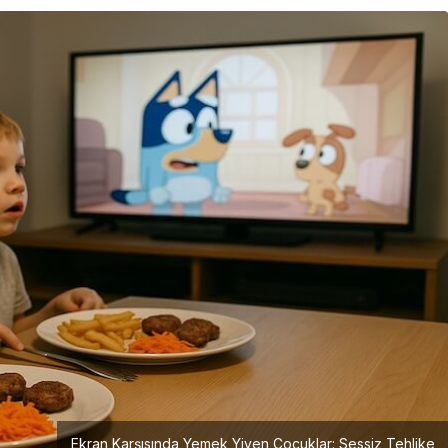
Girişimcilik
Mürsel Ferhat Sağlam Tek
Rumeli Tv’de Marka
Atölyesi Programına Konuk
Oldu
Ekran Karşısında Yemek Yiyen Çocuklar: Sessiz Tehlike