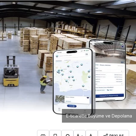
Girişimcilik
Mürsel Ferhat Sağlam Tek
Rumeli Tv’de Marka
Atölyesi Programına Konuk
Oldu
E-ticarette Büyüme ve Depolama
PAYLAŞ