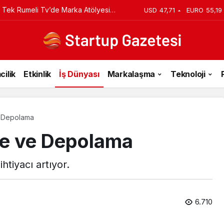
iyi Veriyorsun? Asıl Risk Ürettiğin
USD
47,71
EURO
55,19
cilik
Etkinlik
İş Dünyası
Markalaşma
Teknoloji
e Depolama
me ve Depolama
htiyacı artıyor.
6.710