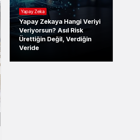
Yapay Zeka
Yapay Zekaya Hangi Veriyi
Tekno
Veriyorsun? Asıl Risk
Ürettiğin Değil, Verdiğin
E-P
Veride
Ne 