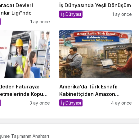
hracat Devleri
İş Dünyasında Yeşil Dönüşüm
nlar Ligi”nde
İş Dünyası
1 ay önce
1 ay önce
eden Faturaya:
Amerika’da Türk Esnafı:
şletmelerinde Kopuk
Kabinettçiden Amazon
in Sessiz Bedeli
Kitapçısına
3 ay önce
İş Dünyası
4 ay önce
nüşüme Taşımanın Anahtarı