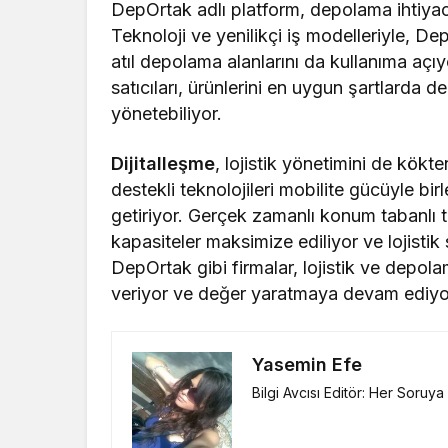
DepOrtak adlı platform, depolama ihtiyacın
Teknoloji ve yenilikçi iş modelleriyle, 
atıl depolama alanlarını da kullanıma açıyo
satıcıları, ürünlerini en uygun şartlarda d
yönetebiliyor.
Dijitalleşme
, lojistik yönetimini de kökten
destekli teknolojileri mobilite gücüyle birl
getiriyor. Gerçek zamanlı konum tabanlı te
kapasiteler maksimize ediliyor ve lojistik 
DepOrtak gibi firmalar, lojistik ve depol
veriyor ve değer yaratmaya devam ediyor
Yasemin Efe
Bilgi Avcısı Editör: Her Soruy