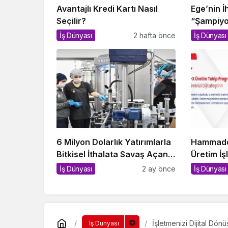
Avantajlı Kredi Kartı Nasıl
Ege’nin İ
Seçilir?
“Şampiyo
İş Dünyası
2 hafta önce
İş Dünyası
6 Milyon Dolarlık Yatırımlarla
Hammadd
Bitkisel İthalata Savaş Açan
Üretim İ
Yerli Tesis!
Sistemler
İş Dünyası
2 ay önce
İş Dünyası
İşletmenizi Dijital Dö
İş Dünyası