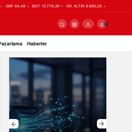
GBP
64,48
BIST
13.779,39
GR. ALTIN
6.660,55
0
Pazarlama
Haberler