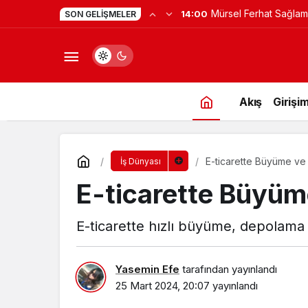
Yapay Zekaya Hangi Ver
0:23
SON GELIŞMELER
Değil, Verdiğin Veride
Akış
Girişim
E-ticarette Büyüme v
İş Dünyası
E-ticarette Büyü
E-ticarette hızlı büyüme, depolama i
Yasemin Efe
tarafından yayınlandı
25 Mart 2024, 20:07
yayınlandı