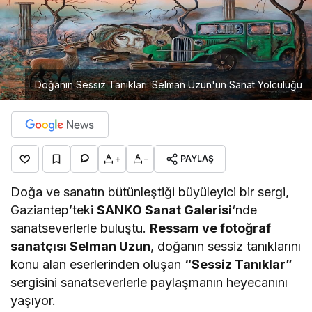
Doğanın Sessiz Tanıkları: Selman Uzun'un Sanat Yolculuğu
+
-
PAYLAŞ
Doğa ve sanatın bütünleştiği büyüleyici bir sergi,
Gaziantep’teki
SANKO Sanat Galerisi
‘nde
sanatseverlerle buluştu.
Ressam ve fotoğraf
sanatçısı Selman Uzun
, doğanın sessiz tanıklarını
konu alan eserlerinden oluşan
“Sessiz Tanıklar”
sergisini sanatseverlerle paylaşmanın heyecanını
yaşıyor.