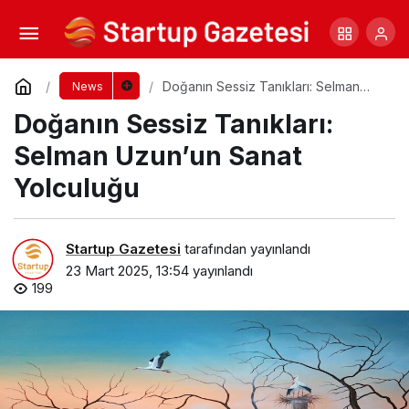
Ramazan Ayında Enerjinizi Koruyarak Oruç
Tutmanın Püf Noktaları
Yorum Yap
Paylaş
Doğanın Sessiz Tanıkları: Selman
News
Uzun’un Sanat Yolculuğu
Doğanın Sessiz Tanıkları:
Selman Uzun’un Sanat
Yolculuğu
Startup Gazetesi
tarafından yayınlandı
23 Mart 2025, 13:54
yayınlandı
199