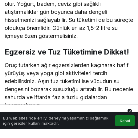
olur. Yoğurt, badem, ceviz gibi sağlıklı
atıştırmalıklar gün boyunca daha dengeli
hissetmenizi sağlayabilir. Su tüketimi de bu süreçte
oldukça önemlidir. Günlük en az 1,5-2 litre su
içmeye özen göstermelisiniz.
Egzersiz ve Tuz Tüketimine Dikkat!
Oruç tutarken ağır egzersizlerden kaçınarak hafif
yürüyüş veya yoga gibi aktiviteleri tercih
edebilirsiniz. Aşırı tuz tüketimi ise vücudun su
dengesini bozarak susuzluğu artırabilir. Bu nedenle
sahurda ve iftarda fazla tuzlu gıdalardan
kaçınmalısınız.
0
Bu web sitesinde en iyi deneyimi yaşamanızı sağlamak
Sonuç
Anasayfa
Akış
Hesabım
Bildirimler
Kabul
için çerezler kullanılmaktadır.
Ramazan ayında sağlıklı beslenmek, hem