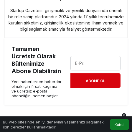
Startup Gazetesi, girişimcilik ve yenilik dünyasında önemli
bir role sahip platformdur. 2024 yılında 17 yıllık tecrübemizle
kurulan şirketimiz, girişimcilik ekosistemine ilham vermek ve
bilgi sağlamak amacıyla faaliyet göstermektedir.
Tamamen
Ücretsiz Olarak
Bültenimize
Abone Olabilirsin
ABONE OL
Yeni haberlerden haberdar
olmak için fırsatı kaçırma
ve ücretsiz e-posta
aboneliğini hemen başlat.
0
Bu web sitesinde en iyi deneyimi yaşamanızı sağlamak
Anasayfa
Akış
Hesabım
Bildirimler
Kabul
için çerezler kullanılmaktadır.