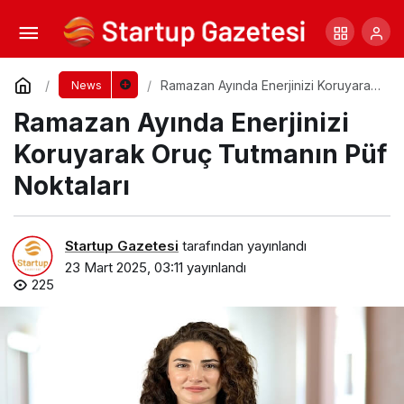
Başkan Aydoğmuş: CHP Heyetinin Ziyareti
Memnuniyet Verici
Yorum Yap
Paylaş
Ramazan Ayında Enerjinizi Koruyarak
News
Oruç Tutmanın Püf Noktaları
Ramazan Ayında Enerjinizi
Koruyarak Oruç Tutmanın Püf
Noktaları
Startup Gazetesi
tarafından yayınlandı
23 Mart 2025, 03:11
yayınlandı
225