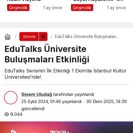
267 Genç Daha
Girişimcilik
1 ay önce
Girişimcilik
1 ay önce
Kanatlandı
EduTalks Üniversite Buluşmaları
Etkinlik
Etkinliği
EduTalks Üniversite
Buluşmaları Etkinliği
EduTalks Serisinin İlk Etkinliği 1 Ekim’de İstanbul Kültür
Üniversitesi’nde!
Sinem Uludağ
tarafından yayınlandı
25 Eylül 2024, 01:46
yayınlandı
30 Ekim 2025, 14:39
güncellendi
8.044