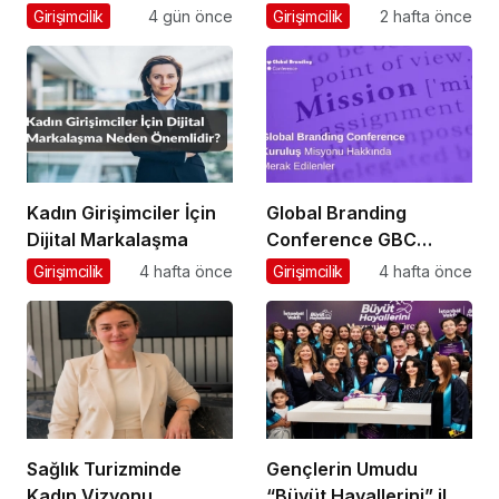
Marka Atölyesi
Ardından Ubisoft
Girişimcilik
4 gün önce
Girişimcilik
2 hafta önce
Programına Konuk
Başarısı
Oldu
Kadın Girişimciler İçin
Global Branding
Dijital Markalaşma
Conference GBC
Misyonu Hakkında
Girişimcilik
4 hafta önce
Girişimcilik
4 hafta önce
Merak Edilenler
Sağlık Turizminde
Gençlerin Umudu
Kadın Vizyonu
“Büyüt Hayallerini” ile