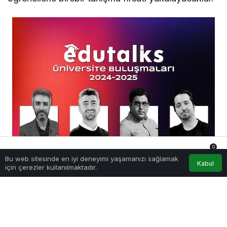
0
Bu web sitesinde en iyi deneyimi yaşamanızı sağlamak
Anasayfa
Akış
Hesabım
Bildirimler
Kabul
için çerezler kullanılmaktadır.