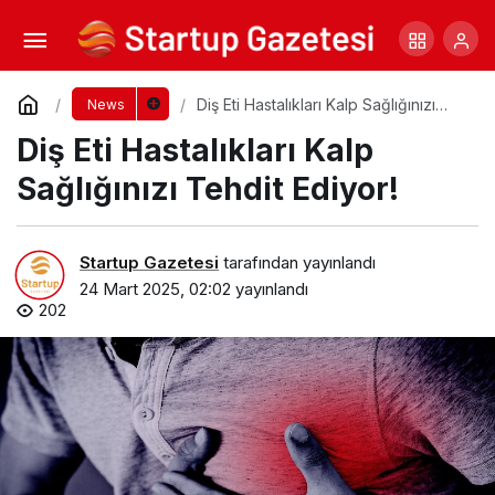
Doğanın Sessiz Tanıkları: Selman Uzun’un
Sanat Yolculuğu
Yorum Yap
Paylaş
Diş Eti Hastalıkları Kalp Sağlığınızı
News
Tehdit Ediyor!
Diş Eti Hastalıkları Kalp
Sağlığınızı Tehdit Ediyor!
Startup Gazetesi
tarafından yayınlandı
24 Mart 2025, 02:02
yayınlandı
202