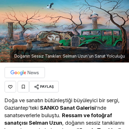
Doğanın Sessiz Tanıkları: Selman Uzun'un Sanat Yolculuğu
PAYLAŞ
Doğa ve sanatın bütünleştiği büyüleyici bir sergi,
Gaziantep’teki
SANKO Sanat Galerisi
‘nde
sanatseverlerle buluştu.
Ressam ve fotoğraf
sanatçısı Selman Uzun
, doğanın sessiz tanıklarını