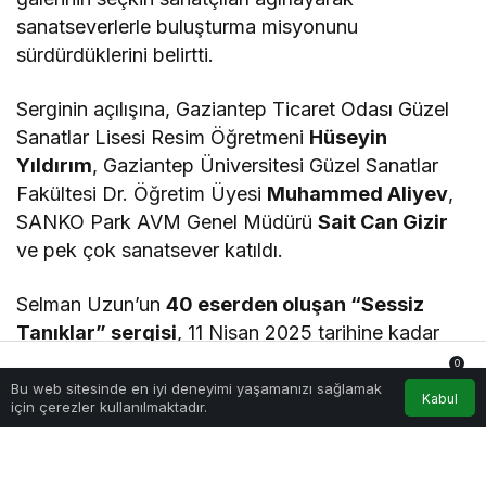
sanatseverlerle buluşturma misyonunu
sürdürdüklerini belirtti.
Serginin açılışına, Gaziantep Ticaret Odası Güzel
Sanatlar Lisesi Resim Öğretmeni
Hüseyin
Yıldırım
, Gaziantep Üniversitesi Güzel Sanatlar
Fakültesi Dr. Öğretim Üyesi
Muhammed Aliyev
,
SANKO Park AVM Genel Müdürü
Sait Can Gizir
ve pek çok sanatsever katıldı.
Selman Uzun’un
40 eserden oluşan “Sessiz
Tanıklar” sergisi
, 11 Nisan 2025 tarihine kadar
SANKO Park AVM’nin üçüncü katındaki SANKO
0
Sanat Galerisi’nde
sanatseverlerin ziyaretine açık
Bu web sitesinde en iyi deneyimi yaşamanızı sağlamak
Anasayfa
Akış
Hesabım
Bildirimler
Kabul
için çerezler kullanılmaktadır.
olacak. Sergi, her gün
10.00-18.00
saatleri
arasında gezilebilir.