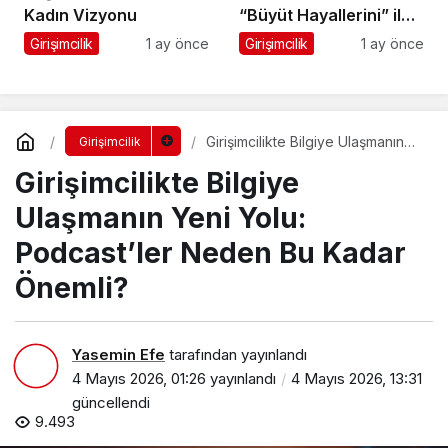
Kadın Vizyonu
“Büyüt Hayallerini” ile
267 Genç Daha
Girişimcilik
1 ay önce
Girişimcilik
1 ay önce
Kanatlandı
Girişimcilikte Bilgiye Ulaşmanın
Girişimcilik
Yeni Yolu: Podcast’ler Neden Bu
Girişimcilikte Bilgiye
Kadar Önemli?
Ulaşmanın Yeni Yolu:
Podcast’ler Neden Bu Kadar
Önemli?
Yasemin Efe
tarafından yayınlandı
4 Mayıs 2026, 01:26
yayınlandı
4 Mayıs 2026, 13:31
güncellendi
9.493