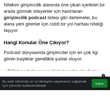
Nitekim girişimcilik alanında öne çıkan içerikleri bir
arada görmek isteyenler için hazırlanan
girişimcilik podcast
listesi
gibi derlemeler, bu
alana yeni girenler için ciddi bir yol haritası niteliği
taşıyor.
Hangi Konular Öne Çıkıyor?
Podcast dünyasında girişimciler için en çok ilgi
gören başlıklar genellikle şunlar oluyor:
Dijital markalaşma ve kişisel marka oluşturma
0
E-ticaret ve büyüme stratejileri
Bu web sitesinde en iyi deneyimi yaşamanızı sağlamak
Anasayfa
Akış
Hesabım
Bildirimler
Kabul
için çerezler kullanılmaktadır.
Startup ekosistemi ve yatırım süreçleri
Kurumsal iletişim ve liderlik
Yapay zeka ve yeni nesil iş modelleri