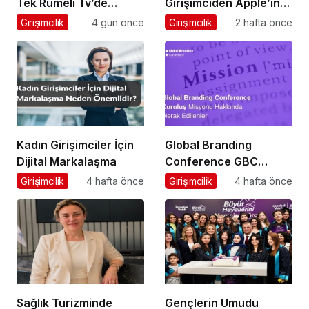
Tek Rumeli Tv’de
Girişimciden Apple’ın
Marka Atölyesi
Ardından Ubisoft
Girişimcilik
4 gün önce
Girişimcilik
2 hafta önce
Programına Konuk
Başarısı
Oldu
Kadın Girişimciler İçin
Global Branding
Dijital Markalaşma
Conference GBC
Misyonu Hakkında
Girişimcilik
4 hafta önce
Girişimcilik
4 hafta önce
Merak Edilenler
Sağlık Turizminde
Gençlerin Umudu