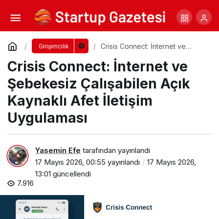
Girişimcilikte Bilgiye Ulaşmanın Yeni Yolu:
Podcast’ler Neden Bu Kadar Önemli?
Yorum Yap
Paylaş
Crisis Connect: İnternet ve
Girişimcilik
Şebekesiz Çalışabilen Açık
Crisis Connect: İnternet ve
Kaynaklı Afet İletişim Uygulaması
Şebekesiz Çalışabilen Açık
Kaynaklı Afet İletişim
Uygulaması
Yasemin Efe
tarafından yayınlandı
17 Mayıs 2026, 00:55
yayınlandı
17 Mayıs 2026,
13:01
güncellendi
7.916