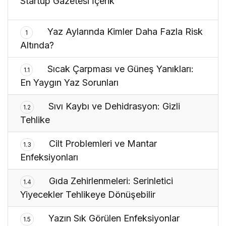
Startup Gazetesi İçerik
Yaz Aylarında Kimler Daha Fazla Risk
1
Altında?
Sıcak Çarpması ve Güneş Yanıkları:
1.1
En Yaygın Yaz Sorunları
Sıvı Kaybı ve Dehidrasyon: Gizli
1.2
Tehlike
Cilt Problemleri ve Mantar
1.3
Enfeksiyonları
Gıda Zehirlenmeleri: Serinletici
1.4
Yiyecekler Tehlikeye Dönüşebilir
Yazın Sık Görülen Enfeksiyonlar
1.5