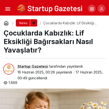
Yaz Mevsiminde Sağlığınızı Tehdit Eden
Hastalıklara Dikkat!
Yorum Yap
Paylaş
Çocuklarda Kabızlık: Lif Eksikliği
News
Bağırsakları Nasıl Yavaşlatır?
Çocuklarda Kabızlık: Lif
Eksikliği Bağırsakları Nasıl
Yavaşlatır?
Startup Gazetesi
tarafından yayınlandı
16 Haziran 2025, 00:26
yayınlandı
17 Haziran 2025,
00:49
güncellendi
1.669