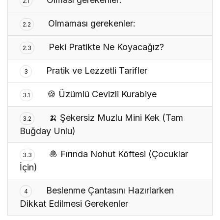
2.1
Olmaması gerekenler:
2.2
Peki Pratikte Ne Koyacağız?
2.3
Pratik ve Lezzetli Tarifler
3
🍪 Üzümlü Cevizli Kurabiye
3.1
🍌 Şekersiz Muzlu Mini Kek (Tam
3.2
Buğday Unlu)
🧆 Fırında Nohut Köftesi (Çocuklar
3.3
İçin)
Beslenme Çantasını Hazırlarken
4
Dikkat Edilmesi Gerekenler