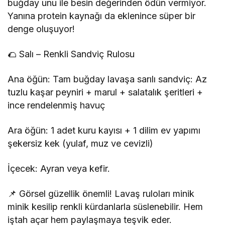
buğday unu ile besin değerinden ödün vermiyor.
Yanına protein kaynağı da eklenince süper bir
denge oluşuyor!
🌮 Salı – Renkli Sandviç Rulosu
Ana öğün: Tam buğday lavaşa sarılı sandviç: Az
tuzlu kaşar peyniri + marul + salatalık şeritleri +
ince rendelenmiş havuç
Ara öğün: 1 adet kuru kayısı + 1 dilim ev yapımı
şekersiz kek (yulaf, muz ve cevizli)
İçecek: Ayran veya kefir.
📌 Görsel güzellik önemli! Lavaş ruloları minik
minik kesilip renkli kürdanlarla süslenebilir. Hem
iştah açar hem paylaşmaya teşvik eder.