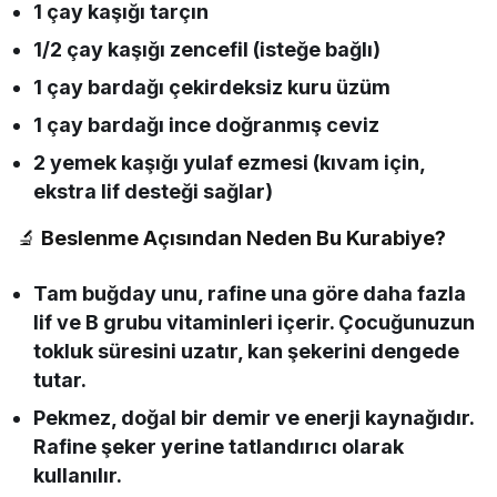
1 çay kaşığı tarçın
1/2 çay kaşığı zencefil (isteğe bağlı)
1 çay bardağı çekirdeksiz kuru üzüm
1 çay bardağı ince doğranmış ceviz
2 yemek kaşığı yulaf ezmesi (kıvam için,
ekstra lif desteği sağlar)
🔬
Beslenme Açısından Neden Bu Kurabiye?
Tam buğday unu, rafine una göre daha fazla
lif ve B grubu vitaminleri içerir. Çocuğunuzun
tokluk süresini uzatır, kan şekerini dengede
tutar.
Pekmez, doğal bir demir ve enerji kaynağıdır.
Rafine şeker yerine tatlandırıcı olarak
kullanılır.