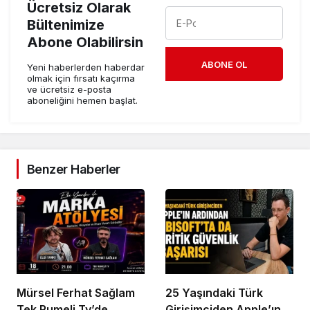
Ücretsiz Olarak
Bültenimize
Abone Olabilirsin
ABONE OL
Yeni haberlerden haberdar
olmak için fırsatı kaçırma
ve ücretsiz e-posta
aboneliğini hemen başlat.
Benzer Haberler
Mürsel Ferhat Sağlam
25 Yaşındaki Türk
Tek Rumeli Tv’de
Girişimciden Apple’ın