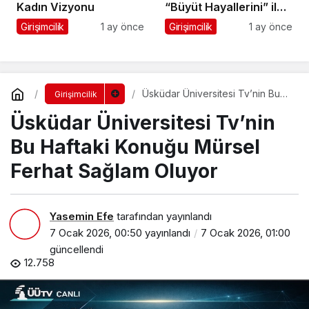
Kadın Vizyonu
“Büyüt Hayallerini” ile
267 Genç Daha
Girişimcilik
1 ay önce
Girişimcilik
1 ay önce
Kanatlandı
Üsküdar Üniversitesi Tv’nin Bu
Girişimcilik
Haftaki Konuğu Mürsel Ferhat
Üsküdar Üniversitesi Tv’nin
Sağlam Oluyor
Bu Haftaki Konuğu Mürsel
Ferhat Sağlam Oluyor
Yasemin Efe
tarafından yayınlandı
7 Ocak 2026, 00:50
yayınlandı
7 Ocak 2026, 01:00
güncellendi
12.758