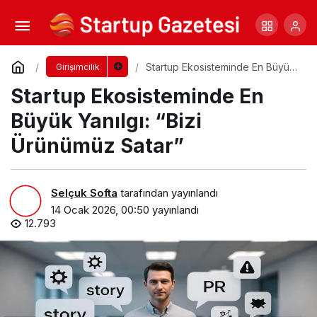
Üsküdar Üniversitesi Tv’nin Bu Haftaki
Konuğu Mürsel Ferhat Sağlam Oluyor
Yorum Yap
Paylaş
Startup Ekosisteminde En Büyük
Girişimcilik
Yanılgı: “Bizi Ürünümüz Satar”
Startup Ekosisteminde En
Büyük Yanılgı: “Bizi
Ürünümüz Satar”
Selçuk Softa
tarafından yayınlandı
14 Ocak 2026, 00:50
yayınlandı
12.793