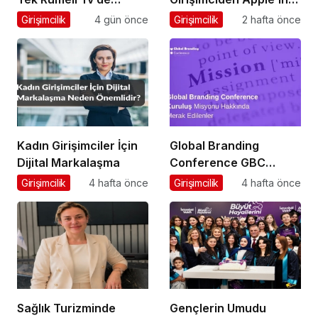
Marka Atölyesi
Ardından Ubisoft
Girişimcilik
4 gün önce
Girişimcilik
2 hafta önce
Programına Konuk
Başarısı
Oldu
Kadın Girişimciler İçin
Global Branding
Dijital Markalaşma
Conference GBC
Misyonu Hakkında
Girişimcilik
4 hafta önce
Girişimcilik
4 hafta önce
Merak Edilenler
Sağlık Turizminde
Gençlerin Umudu