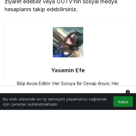
ziyaret edebilir veya ÜÜTV’nin sosyal medya
hesaplarını takip edebilirsiniz.
Yasemin Efe
Bilgi Avcısı Editör: Her Soruya Bir Cevap Arıyor, Her
Hikayede Bir Öğrenme Fırsatı Görüyor!
0
Bu web sitesinde en iyi deneyimi yaşamanızı sağlamak
Anasayfa
Akış
Hesabım
Bildirimler
Kabul
için çerezler kullanılmaktadır.
Tamamen
Ücretsiz Olarak
Bültenimize
Abone Olabilirsin