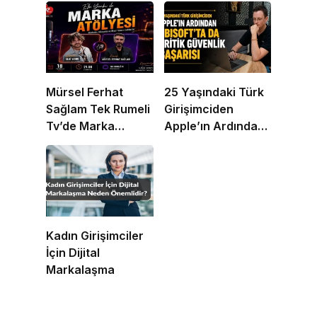
Mürsel Ferhat
25 Yaşındaki Türk
Sağlam Tek Rumeli
Girişimciden
Tv’de Marka
Apple’ın Ardından
Atölyesi
Ubisoft Başarısı
Programına Konuk
Oldu
Kadın Girişimciler
İçin Dijital
Markalaşma