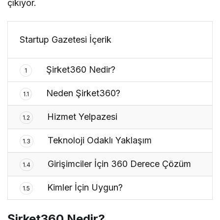
çıkıyor.
Startup Gazetesi İçerik
Şirket360 Nedir?
1
Neden Şirket360?
1.1
Hizmet Yelpazesi
1.2
Teknoloji Odaklı Yaklaşım
1.3
Girişimciler İçin 360 Derece Çözüm
1.4
Kimler İçin Uygun?
1.5
Şirket360 Nedir?