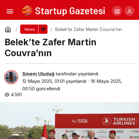
Şirket360 ile Şirket Kurmak Artık Çok Daha
Kolay
Yorum Yap
Paylaş
Belek’te Zafer Martin Couvra’nın
News
Belek’te Zafer Martin
Couvra’nın
Sinem Uludağ
tarafından yayınlandı
12 Mayıs 2025, 01:01
yayınlandı
16 Mayıs 2025,
00:50
güncellendi
4.561