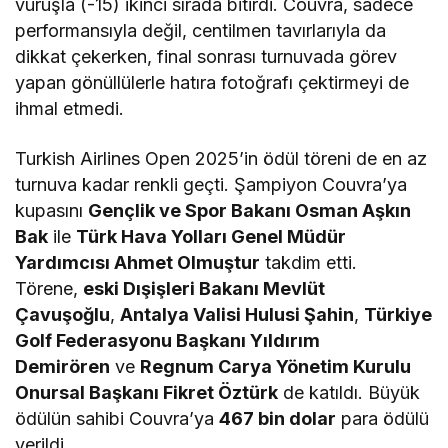
vuruşla (-15) ikinci sırada bitirdi. Couvra, sadece
performansıyla değil, centilmen tavırlarıyla da
dikkat çekerken, final sonrası turnuvada görev
yapan gönüllülerle hatıra fotoğrafı çektirmeyi de
ihmal etmedi.
Turkish Airlines Open 2025’in ödül töreni de en az
turnuva kadar renkli geçti. Şampiyon Couvra’ya
kupasını
Gençlik ve Spor Bakanı Osman Aşkın
Bak
ile
Türk Hava Yolları Genel Müdür
Yardımcısı Ahmet Olmuştur
takdim etti.
Törene,
eski Dışişleri Bakanı Mevlüt
Çavuşoğlu
,
Antalya Valisi Hulusi Şahin
,
Türkiye
Golf Federasyonu Başkanı Yıldırım
Demirören
ve
Regnum Carya Yönetim Kurulu
Onursal Başkanı Fikret Öztürk
de katıldı. Büyük
ödülün sahibi Couvra’ya
467 bin dolar
para ödülü
verildi.