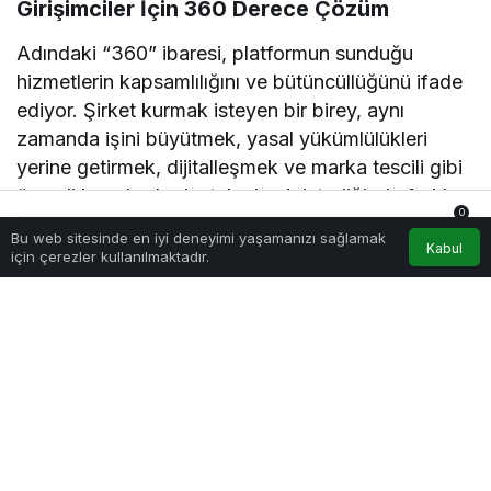
Girişimciler İçin 360 Derece Çözüm
Adındaki “360” ibaresi, platformun sunduğu
hizmetlerin kapsamlılığını ve bütüncüllüğünü ifade
ediyor. Şirket kurmak isteyen bir birey, aynı
zamanda işini büyütmek, yasal yükümlülükleri
yerine getirmek, dijitalleşmek ve marka tescili gibi
önemli konularda destek almak istediğinde farklı
0
hizmet arayışına girmeden Şirket360 üzerinden
Bu web sitesinde en iyi deneyimi yaşamanızı sağlamak
Anasayfa
Akış
Hesabım
Bildirimler
Kabul
ihtiyacını karşılayabiliyor.
için çerezler kullanılmaktadır.
Kimler İçin Uygun?
Yeni bir iş kurmak isteyen girişimciler
Freelance çalışanlar ve bireysel girişimciler
E-ticaret platformlarında satış yapmak isteyen
kullanıcılar