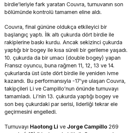
birdie’leriyle fark yaratan Couvra, turnuvanın son
bölümünde kontrolü tamamen eline aldı.
Couvra, final gününe oldukça etkileyici bir
başlangıç yaptı. İlk altı çukurda dört birdie ile
rakiplerine baskı kurdu. Ancak sekizinci çukurda
yaptığı bir bogey ile kısa süreli bir gerileme yaşadı.
10. çukurda da bir umacı (double bogey) yapan
Fransız oyuncu, buna rağmen 11, 12, 13 ve 14.
çukurlarda üst üste dört birdie ile yeniden ivme
kazandı. Bu performansıyla -17’ye ulaşan Couvra,
takipçileri Li ve Campillo’nun önünde turnuvayı
tamamladı. Li’nin 13. çukurda yaptığı bogey ve
son beş çukurdaki par serisi, liderliği tekrar ele
geçirmesini engelledi.
Turnuvayı
Haotong Li
ve
Jorge Campillo
269