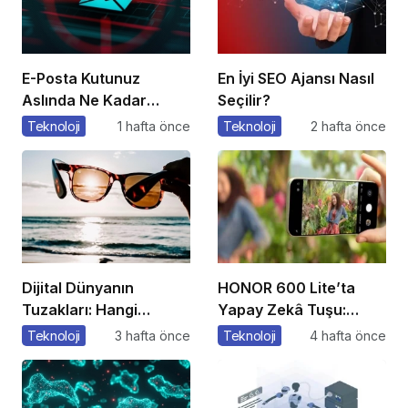
E-Posta Kutunuz
En İyi SEO Ajansı Nasıl
Aslında Ne Kadar
Seçilir?
Güvenli?
Teknoloji
1 hafta önce
Teknoloji
2 hafta önce
Dijital Dünyanın
HONOR 600 Lite’ta
Tuzakları: Hangi
Yapay Zekâ Tuşu:
Yöntemleri
Özelliklere Erişmenin
Teknoloji
3 hafta önce
Teknoloji
4 hafta önce
Kullanıyorlar?
Yeni Bir Yolu