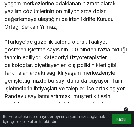
yaşam merkezlerine odaklanan hizmet olarak
yazılım çözümlerinin on milyonlarca dolar
değerlemeye ulaştığını belirten ixirlife Kurucu
Ortağı Serkan Yılmaz,
“Türkiye’de güzellik salonu olarak faaliyet
gösteren işletme sayısının 100 binden fazla olduğu
tahmin ediliyor. Kategoriyi fizyoterapistler,
psikologlar, diyetisyenler, diş poliklinikleri gibi
farklı alanlardaki sağlıklı yaşam merkezleriyle
genişlettiğimizde bu sayı daha da büyüyor. Tüm
işletmelerin ihtiyaçları ve talepleri ise ortaklaşıyor.
Randevu sayılarını artırmak, müşteri kitlesini
genişletmek, randevu iptallerini azaltmak ve
0
müşteri sadakat programları geliştirmek. Sağlıklı
Bu web sitesinde en iyi deneyimi yaşamanızı sağlamak
Anasayfa
Akış
Hesabım
Bildirimler
yaşam merkezlerine dijital çözümler sunan
Kabul
için çerezler kullanılmaktadır.
yenilikçi bir platform olarak bu ihtiyaçlara yanıt