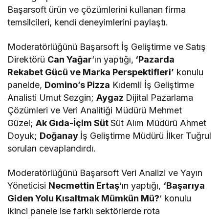
Başarsoft ürün ve çözümlerini kullanan firma
temsilcileri, kendi deneyimlerini paylaştı.
Moderatörlüğünü Başarsoft İş Geliştirme ve Satış
Direktörü
Can Yağar
‘ın yaptığı,
‘Pazarda
Rekabet Gücü ve Marka Perspektifleri’
konulu
panelde,
Domino’s Pizza
Kıdemli İş Geliştirme
Analisti Umut Sezgin;
Aygaz
Dijital Pazarlama
Çözümleri ve Veri Analitiği Müdürü Mehmet
Güzel;
Ak Gıda-İçim Süt
Süt Alım Müdürü Ahmet
Doyuk;
Doğanay
İş Geliştirme Müdürü İlker Tuğrul
soruları cevaplandırdı.
Moderatörlüğünü Başarsoft Veri Analizi ve Yayın
Yöneticisi
Necmettin Ertaş
‘ın yaptığı,
‘Başarıya
Giden Yolu Kısaltmak Mümkün Mü?
‘ konulu
ikinci panele ise farklı sektörlerde rota