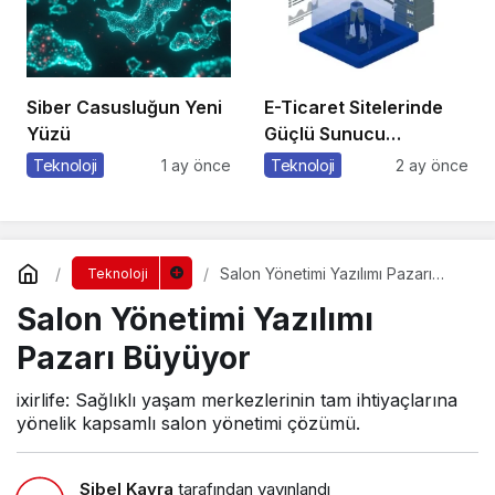
Siber Casusluğun Yeni
E-Ticaret Sitelerinde
Yüzü
Güçlü Sunucu
Tercihinin Önemi
Teknoloji
1 ay önce
Teknoloji
2 ay önce
Salon Yönetimi Yazılımı Pazarı
Teknoloji
Büyüyor
Salon Yönetimi Yazılımı
Pazarı Büyüyor
ixirlife: Sağlıklı yaşam merkezlerinin tam ihtiyaçlarına
yönelik kapsamlı salon yönetimi çözümü.
Sibel Kayra
tarafından yayınlandı