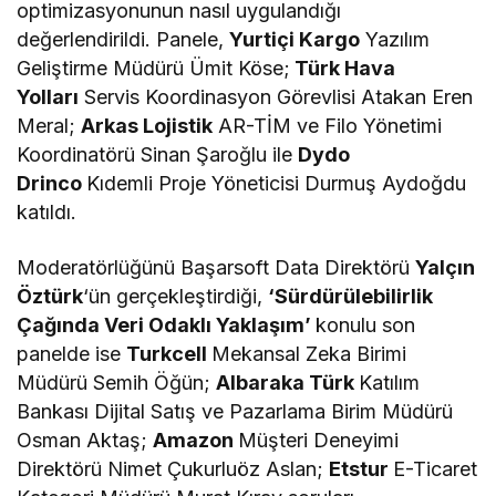
optimizasyonunun nasıl uygulandığı
değerlendirildi. Panele,
Yurtiçi Kargo
Yazılım
Geliştirme Müdürü Ümit Köse;
Türk Hava
Yolları
Servis Koordinasyon Görevlisi Atakan Eren
Meral;
Arkas Lojistik
AR-TİM ve Filo Yönetimi
Koordinatörü Sinan Şaroğlu ile
Dydo
Drinco
Kıdemli Proje Yöneticisi Durmuş Aydoğdu
katıldı.
Moderatörlüğünü Başarsoft Data Direktörü
Yalçın
Öztürk
‘ün gerçekleştirdiği,
‘Sürdürülebilirlik
Çağında Veri Odaklı Yaklaşım’
konulu son
panelde ise
Turkcell
Mekansal Zeka Birimi
Müdürü Semih Öğün;
Albaraka Türk
Katılım
Bankası Dijital Satış ve Pazarlama Birim Müdürü
Osman Aktaş;
Amazon
Müşteri Deneyimi
Direktörü Nimet Çukurluöz Aslan;
Etstur
E-Ticaret