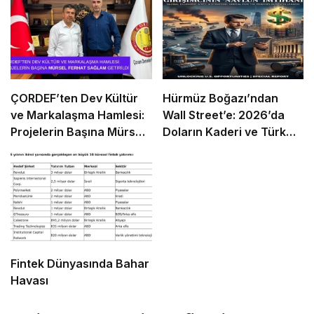
ÇORDEF’ten Dev Kültür
Hürmüz Boğazı’ndan
ve Markalaşma Hamlesi:
Wall Street’e: 2026’da
Projelerin Başına Mürsel
Doların Kaderi ve Türk
Ferhat Sağlam Getirildi
Girişimcinin “Navlun”
İmtihanı
Fintek Dünyasında Bahar
Havası