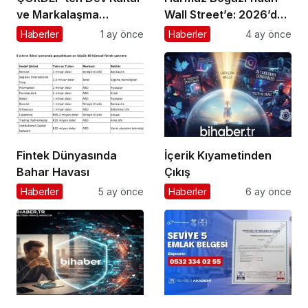
ve Markalaşma
Wall Street’e: 2026’da
Hamlesi: Projelerin
Doların Kaderi ve Türk
Haberler
1 ay önce
Haberler
4 ay önce
Başına Mürsel Ferhat
Girişimcinin “Navlun”
Sağlam Getirildi
İmtihanı
Fintek Dünyasında
İçerik Kıyametinden
Bahar Havası
Çıkış
Haberler
5 ay önce
Haberler
6 ay önce