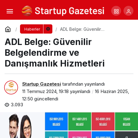
E-ticarette vergi muafiyeti şartları
Yorum Yap
Paylaş
ADL Belge: Güvenilir
Haberler
Belgelendirme ve Danışmanlık
ADL Belge: Güvenilir
Hizmetleri
Belgelendirme ve
Danışmanlık Hizmetleri
Startup Gazetesi
tarafından yayınlandı
11 Temmuz 2024, 19:18
yayınlandı
16 Haziran 2025,
12:50
güncellendi
3.093