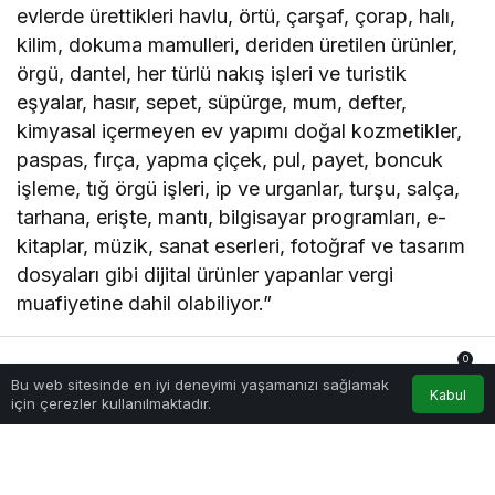
evlerde ürettikleri havlu, örtü, çarşaf, çorap, halı,
kilim, dokuma mamulleri, deriden üretilen ürünler,
örgü, dantel, her türlü nakış işleri ve turistik
eşyalar, hasır, sepet, süpürge, mum, defter,
kimyasal içermeyen ev yapımı doğal kozmetikler,
paspas, fırça, yapma çiçek, pul, payet, boncuk
işleme, tığ örgü işleri, ip ve urganlar, turşu, salça,
tarhana, erişte, mantı, bilgisayar programları, e-
kitaplar, müzik, sanat eserleri, fotoğraf ve tasarım
dosyaları gibi dijital ürünler yapanlar vergi
muafiyetine dahil olabiliyor.”
VERGİ MUAFİYETİNDEN
0
Bu web sitesinde en iyi deneyimi yaşamanızı sağlamak
YARARLANMA ŞARTLARI
Anasayfa
Akış
Hesabım
Bildirimler
Kabul
için çerezler kullanılmaktadır.
E-ticarette vergi muafiyetinden faydalanmak için
belirli şartlara uymak gerektiğini belirten Çiğdemli,