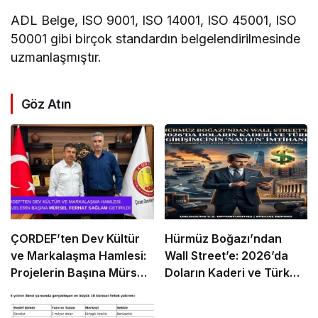
ADL Belge, ISO 9001, ISO 14001, ISO 45001, ISO
50001 gibi birçok standardın belgelendirilmesinde
uzmanlaşmıştır.
Göz Atın
ÇORDEF’ten Dev Kültür
Hürmüz Boğazı’ndan
ve Markalaşma Hamlesi:
Wall Street’e: 2026’da
Projelerin Başına Mürsel
Doların Kaderi ve Türk
Ferhat Sağlam Getirildi
Girişimcinin “Navlun”
İmtihanı