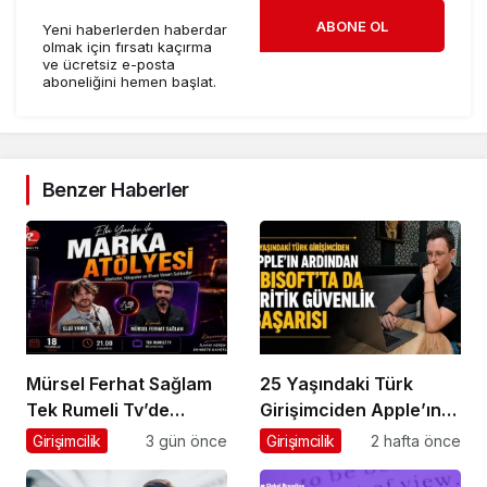
ABONE OL
Yeni haberlerden haberdar
olmak için fırsatı kaçırma
ve ücretsiz e-posta
aboneliğini hemen başlat.
Benzer Haberler
Mürsel Ferhat Sağlam
25 Yaşındaki Türk
Tek Rumeli Tv’de
Girişimciden Apple’ın
Marka Atölyesi
Ardından Ubisoft
Girişimcilik
3 gün önce
Girişimcilik
2 hafta önce
Programına Konuk
Başarısı