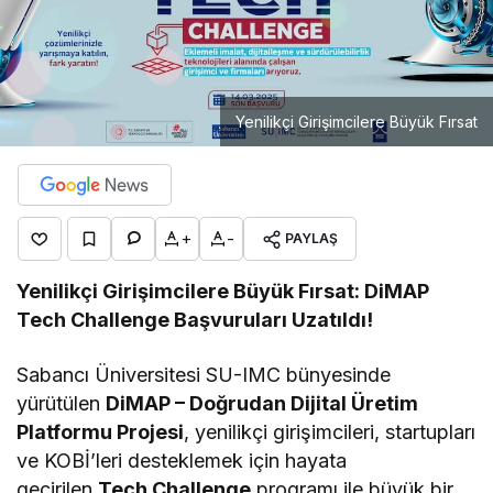
Yenilikçi Girişimcilere Büyük Fırsat
+
-
PAYLAŞ
Yenilikçi Girişimcilere Büyük Fırsat: DiMAP
Tech Challenge Başvuruları Uzatıldı!
Sabancı Üniversitesi SU-IMC bünyesinde
yürütülen
DiMAP – Doğrudan Dijital Üretim
Platformu Projesi
, yenilikçi girişimcileri, startupları
ve KOBİ’leri desteklemek için hayata
geçirilen
Tech Challenge
programı ile büyük bir