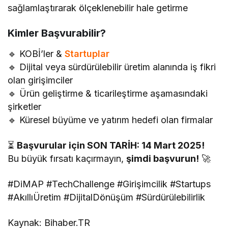
sağlamlaştırarak ölçeklenebilir hale getirme
Kimler Başvurabilir?
🔹 KOBİ’ler &
Startuplar
🔹 Dijital veya sürdürülebilir üretim alanında iş fikri
olan girişimciler
🔹 Ürün geliştirme & ticarileştirme aşamasındaki
şirketler
🔹 Küresel büyüme ve yatırım hedefi olan firmalar
⏳
Başvurular için SON TARİH: 14 Mart 2025!
Bu büyük fırsatı kaçırmayın,
şimdi başvurun!
🚀
#DiMAP #TechChallenge #Girişimcilik #Startups
#AkıllıÜretim #DijitalDönüşüm #Sürdürülebilirlik
Kaynak: Bihaber.TR