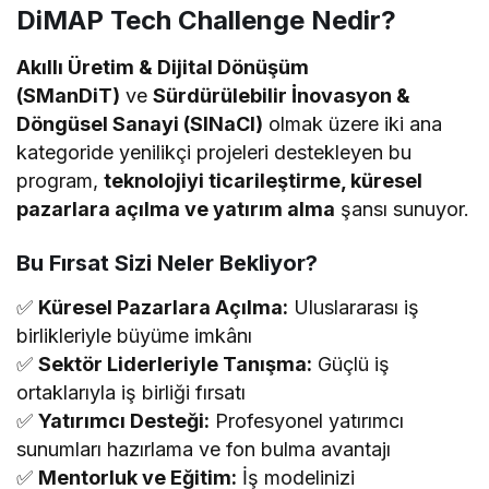
DiMAP Tech Challenge Nedir?
Akıllı Üretim & Dijital Dönüşüm
(SManDiT)
ve
Sürdürülebilir İnovasyon &
Döngüsel Sanayi (SINaCI)
olmak üzere iki ana
kategoride yenilikçi projeleri destekleyen bu
program,
teknolojiyi ticarileştirme, küresel
pazarlara açılma ve yatırım alma
şansı sunuyor.
Bu Fırsat Sizi Neler Bekliyor?
✅
Küresel Pazarlara Açılma:
Uluslararası iş
birlikleriyle büyüme imkânı
✅
Sektör Liderleriyle Tanışma:
Güçlü iş
ortaklarıyla iş birliği fırsatı
✅
Yatırımcı Desteği:
Profesyonel yatırımcı
sunumları hazırlama ve fon bulma avantajı
✅
Mentorluk ve Eğitim:
İş modelinizi