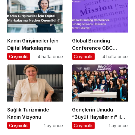
Oldu
Kadın Girişimciler İçin
Global Branding
Dijital Markalaşma
Conference GBC
Misyonu Hakkında
Girişimcilik
4 hafta önce
Girişimcilik
4 hafta önce
Merak Edilenler
Sağlık Turizminde
Gençlerin Umudu
Kadın Vizyonu
“Büyüt Hayallerini” ile
267 Genç Daha
Girişimcilik
1 ay önce
Girişimcilik
1 ay önce
Kanatlandı