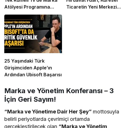
Tek Rumeli Tv’de Marka
Hırdavat Fuarı, Küresel
Atölyesi Programına
Ticaretin Yeni Merkezi
Konuk Oldu
Olmaya Hazırlanıyor
25 Yaşındaki Türk
Girişimciden Apple’ın
Ardından Ubisoft Başarısı
Marka ve Yönetim Konferansı – 3
İçin Geri Sayım!
“Marka ve Yönetime Dair Her Şey”
mottosuyla
belirli periyotlarda çevrimiçi ortamda
gerçekleştirilecek olan
“Marka ve Yönetim