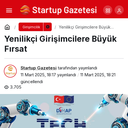
Marka ve Yönetim Konferansı – 3 İçin Geri
Sayım!
Yorum Yap
Paylaş
Yenilikçi Girişimcilere Büyük
Girişimcilik
Fırsat
Yenilikçi Girişimcilere Büyük
Fırsat
Startup Gazetesi
tarafından yayınlandı
11 Mart 2025, 18:17
yayınlandı
11 Mart 2025, 18:21
güncellendi
3.705