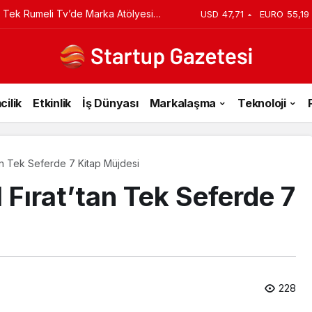
iyi Veriyorsun? Asıl Risk Ürettiğin
USD
47,71
EURO
55,19
cilik
Etkinlik
İş Dünyası
Markalaşma
Teknoloji
tan Tek Seferde 7 Kitap Müjdesi
 Fırat’tan Tek Seferde 7
228