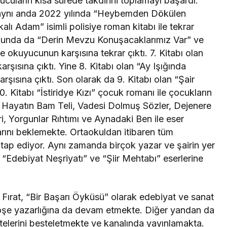
kuyucuların kısa sürede takdirini toplamayı başardı.
T aynı anda 2022 yılında “Heybemden Dökülen
alı Adam” isimli polisiye roman kitabı ile tekrar
nunda da “Derin Mevzu Konuşacaklarımız Var” ve
e okuyucunun karşısına tekrar çıktı. 7. Kitabı olan
rşısına çıktı. Yine 8. Kitabı olan “Ay Işığında
rşısına çıktı. Son olarak da 9. Kitabı olan “Şair
10. Kitabı “İstiridye Kızı” çocuk romanı ile çocukların
e Hayatın Bam Teli, Vadesi Dolmuş Sözler, Dejenere
, Yorgunlar Rıhtımı ve Aynadaki Ben ile eser
arını beklemekte. Ortaokuldan itibaren tüm
itap ediyor. Aynı zamanda birçok yazar ve şairin yer
t, “Edebiyat Neşriyatı” ve “Şiir Mehtabı” eserlerine
Fırat, “Bir Başarı Öyküsü” olarak edebiyat ve sanat
şe yazarlığına da devam etmekte. Diğer yandan da
ftelerini besteletmekte ve kanalında yayınlamakta.