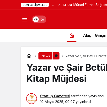
Yapay Zekaya Hangi Ver
0:23
SON GELIŞMELER
Değil, Verdiğin Veride
Akış
Girişim
Yazar ve Şair Betül Fırat’
News
Yazar ve Şair Betül
Kitap Müjdesi
Startup Gazetesi
tarafından yayınlandı
10 Mayıs 2025, 00:07
yayınlandı