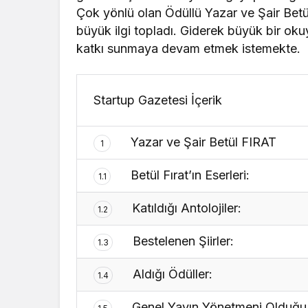
Çok yönlü olan Ödüllü Yazar ve Şair Betül 
büyük ilgi topladı. Giderek büyük bir okuy
katkı sunmaya devam etmek istemekte.
Startup Gazetesi İçerik
Yazar ve Şair Betül FIRAT
1
Betül Fırat’ın Eserleri:
1.1
Katıldığı Antolojiler:
1.2
Bestelenen Şiirler:
1.3
Aldığı Ödüller:
1.4
Genel Yayın Yönetmeni Olduğu 