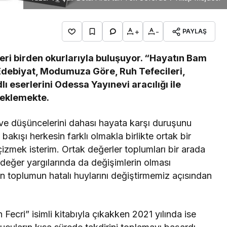
+
-
PAYLAŞ
eseri birden okurlarıyla buluşuyor. “Hayatın Bam
Edebiyat, Modumuza Göre, Ruh Tefecileri,
ı eserlerini Odessa Yayınevi aracılığı ile
beklemekte.
ve düşüncelerini dahası hayata karşı duruşunu
akışı herkesin farklı olmakla birlikte ortak bir
izmek isterim. Ortak değerler toplumları bir arada
n değer yargılarında da değişimlerin olması
an toplumun hatalı huylarını değiştirmemiz açısından
n Fecri” isimli kitabıyla çıkakken 2021 yılında ise