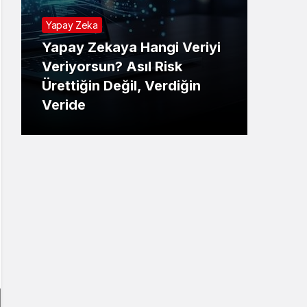
Yapay Zeka
Yapay Zekaya Hangi Veriyi
Tekno
Veriyorsun? Asıl Risk
Ürettiğin Değil, Verdiğin
E-P
Veride
Ne 