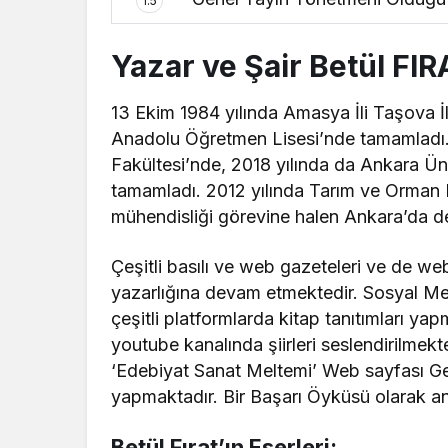
1.5
Yazar ve Şair Betül FIR
13 Ekim 1984 yılında Amasya İli Taşova İl
Anadolu Öğretmen Lisesi’nde tamamladı. 2
Fakültesi’nde, 2018 yılında da Ankara Üniv
tamamladı. 2012 yılında Tarım ve Orman 
mühendisliği görevine halen Ankara’da d
Çeşitli basılı ve web gazeteleri ve de 
yazarlığına devam etmektedir. Sosyal Me
çeşitli platformlarda kitap tanıtımları ya
youtube kanalında şiirleri seslendirilmekt
‘Edebiyat Sanat Meltemi’ Web sayfası Gen
yapmaktadır. Bir Başarı Öyküsü olarak an
Betül Fırat’ın Eserleri: