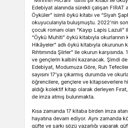
“Mihrinin Hicranı” isimli şiir kitabı ile o
Edebiyat alanında sürekli çalışan FIRA
Öyküler” isimli öykü kitabı ve “Siyah Şapk
okuyucularıyla buluşmuştu. 2022’nin so
çocuk romanı olan “Kayıp Lapis Lazuli” il
“Öykü Muhiti” öykü kitabıyla okurlarının ka
Hikâyeler” adlı öykü kitabıyla okurunun ka
Rıhtımında Şiirler” ile okurun karşısında. 
ve gençlerin kalbini kazanacak. Şimdi d
Edebiyat, Modumuza Göre, Ruh Tefecileri
sayısını 17’ya çıkarmış durumda ve okurl
öğrencilere, gençlere ve kitapseverlere h
aldığı kolektif kitap olarak derleyen Fıra
de imza atmış bulunmakta.
Kısa zamanda 17 kitaba birden imza atan 
hayatına devam ediyor. Aynı zamanda kö
güfte ve şarkı sözü yazarlığı yaparak gü