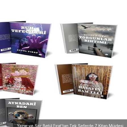
Girişimcilik
Mürsel Ferhat Sağlam Tek
Rumeli Tv’de Marka
Atölyesi Programına Konuk
Oldu
Yazar ve Şair Betül Fırat'tan Tek Seferde 7 Kitap Müjdesi