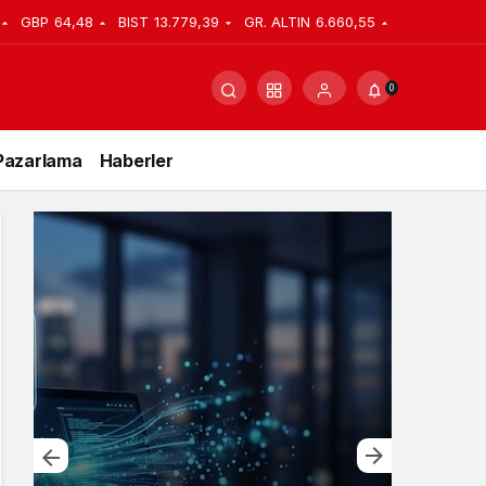
GBP
64,48
BIST
13.779,39
GR. ALTIN
6.660,55
0
Pazarlama
Haberler