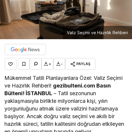
Valiz Seçimi ve Hazırlık Rehberi
+
-
PAYLAŞ
Mükemmel Tatili Planlayanlara Özel: Valiz Seçimi
ve Hazırlık Rehberi!
g
ezibulteni.com Basın
Bülteni!
İSTANBUL
– Tatil sezonunun
yaklaşmasıyla birlikte milyonlarca kişi, yılın
yorgunluğunu atmak üzere valizini hazırlamaya
başlıyor. Ancak doğru valiz seçimi ve akıllı bir
hazırlık süreci, tatilin kalitesini doğrudan etkileyen
en önemli unsurların başında geliyor.