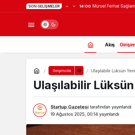
Yapay Zekaya Hangi Ver
0:23
SON GELIŞMELER
Değil, Verdiğin Veride
Akış
Girişim
Ulaşılabilir Lüksün Yen
Girişimcilik
Ulaşılabilir Lüksü
Startup Gazetesi
tarafından yayınlandı
19 Ağustos 2025, 00:14
yayınlandı