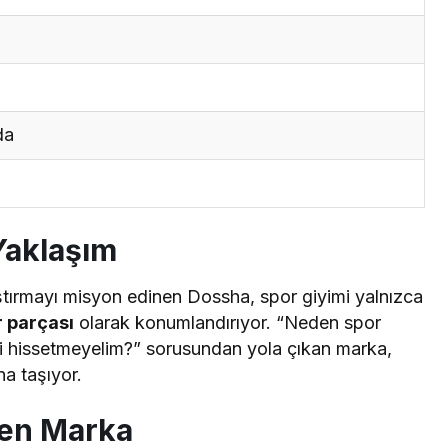
da
Yaklaşım
ştırmayı misyon edinen Dossha, spor giyimi yalnızca
r parçası
olarak konumlandırıyor. “Neden spor
li hissetmeyelim?” sorusundan yola çıkan marka,
na taşıyor.
nen Marka