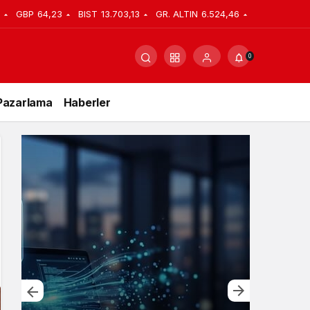
GBP
64,23
BIST
13.703,13
GR. ALTIN
6.524,46
0
Pazarlama
Haberler