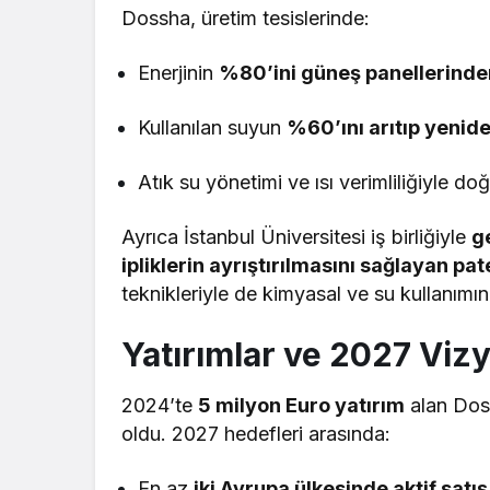
Dossha, üretim tesislerinde:
Enerjinin
%80’ini güneş panellerinde
Kullanılan suyun
%60’ını arıtıp yenide
Atık su yönetimi ve ısı verimliliğiyle do
Ayrıca İstanbul Üniversitesi iş birliğiyle
g
ipliklerin ayrıştırılmasını sağlayan pate
teknikleriyle de kimyasal ve su kullanımın
Yatırımlar ve 2027 Viz
2024’te
5 milyon Euro yatırım
alan Doss
oldu. 2027 hedefleri arasında:
En az
iki Avrupa ülkesinde aktif sat