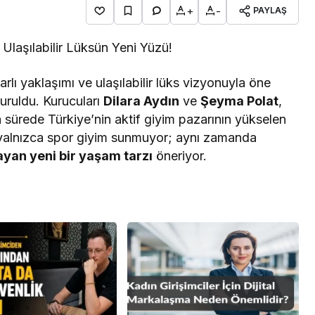
+
-
PAYLAŞ
 Ulaşılabilir Lüksün Yeni Yüzü!
rlı yaklaşımı ve ulaşılabilir lüks vizyonuyla öne
kuruldu. Kurucuları
Dilara Aydın
ve
Şeyma Polat
,
 sürede Türkiye’nin aktif giyim pazarının yükselen
a yalnızca spor giyim sunmuyor; aynı zamanda
layan yeni bir yaşam tarzı
öneriyor.