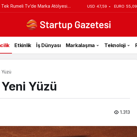
iyi Veriyorsun? Asıl Risk Ürettiğin
USD
47,59
EURO
55,09
cilik
Etkinlik
İş Dünyası
Markalaşma
Teknoloji
i Yüzü
n Yeni Yüzü
1.313