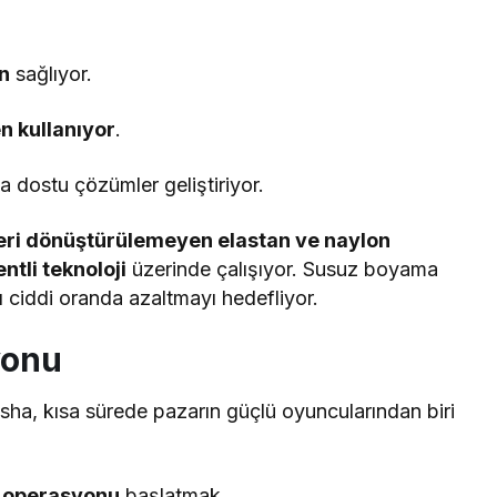
n
sağlıyor.
n kullanıyor
.
ğa dostu çözümler geliştiriyor.
eri dönüştürülemeyen elastan ve naylon
ntli teknoloji
üzerinde çalışıyor. Susuz boyama
ı ciddi oranda azaltmayı hedefliyor.
yonu
ha, kısa sürede pazarın güçlü oyuncularından biri
ış operasyonu
başlatmak,