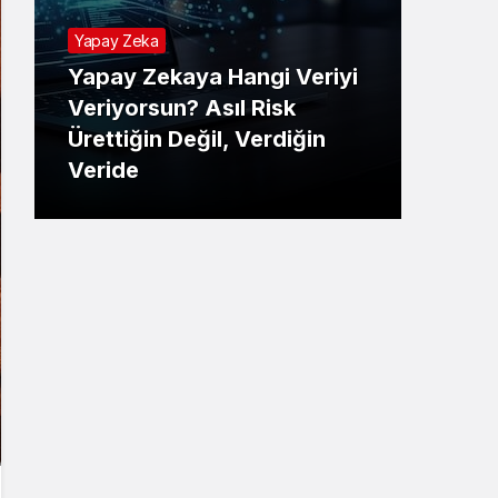
Yapay Zeka
Yapay Zekaya Hangi Veriyi
Tekno
Veriyorsun? Asıl Risk
Ürettiğin Değil, Verdiğin
E-P
Veride
Ne 