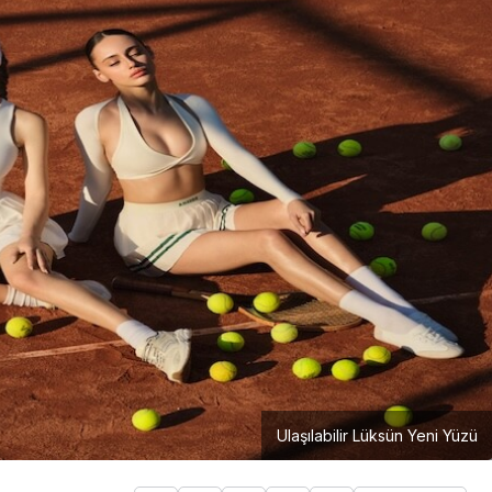
Girişimcilik
Mürsel Ferhat Sağlam Tek
Rumeli Tv’de Marka
Atölyesi Programına Konuk
Oldu
Ulaşılabilir Lüksün Yeni Yüzü