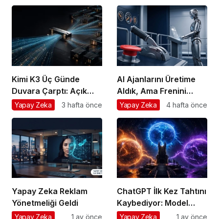
Verdiğin Veride
Değil
Kimi K3 Üç Günde
AI Ajanlarını Üretime
Duvara Çarptı: Açık
Aldık, Ama Frenini
Model Yarışında Asıl
Takmayı Unuttuk
Yapay Zeka
3 hafta önce
Yapay Zeka
4 hafta önce
Rekabet Zekâ Değil,
Dağıtım
Yapay Zeka Reklam
ChatGPT İlk Kez Tahtını
Yönetmeliği Geldi
Kaybediyor: Model
Savaşında Girişimcinin
Yapay Zeka
1 ay önce
Yapay Zeka
1 ay önce