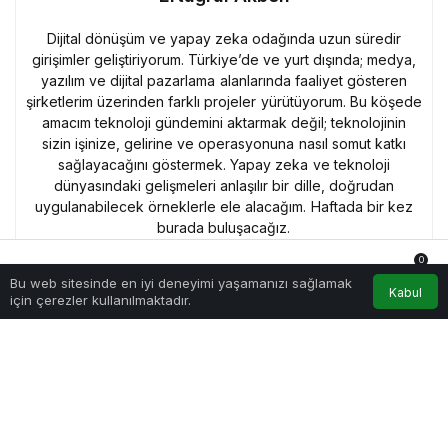
Dijital dönüşüm ve yapay zeka odağında uzun süredir
girişimler geliştiriyorum. Türkiye’de ve yurt dışında; medya,
yazılım ve dijital pazarlama alanlarında faaliyet gösteren
şirketlerim üzerinden farklı projeler yürütüyorum. Bu köşede
amacım teknoloji gündemini aktarmak değil; teknolojinin
sizin işinize, gelirine ve operasyonuna nasıl somut katkı
sağlayacağını göstermek. Yapay zeka ve teknoloji
dünyasındaki gelişmeleri anlaşılır bir dille, doğrudan
uygulanabilecek örneklerle ele alacağım. Haftada bir kez
burada buluşacağız.
0
Bu web sitesinde en iyi deneyimi yaşamanızı sağlamak
Anasayfa
Akış
Hesabım
Bildirimler
Tamamen
Kabul
için çerezler kullanılmaktadır.
Ücretsiz Olarak
Bültenimize
Abone Olabilirsin
ABONE OL
Yeni haberlerden haberdar
olmak için fırsatı kaçırma
ve ücretsiz e-posta