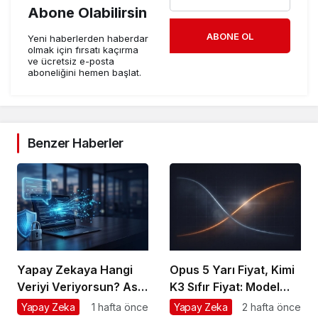
Abone Olabilirsin
ABONE OL
Yeni haberlerden haberdar
olmak için fırsatı kaçırma
ve ücretsiz e-posta
aboneliğini hemen başlat.
Benzer Haberler
Yapay Zekaya Hangi
Opus 5 Yarı Fiyat, Kimi
Veriyi Veriyorsun? Asıl
K3 Sıfır Fiyat: Model
Risk Ürettiğin Değil,
Artık Rekabet Avantajın
Yapay Zeka
1 hafta önce
Yapay Zeka
2 hafta önce