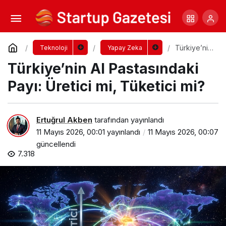
Agent Ekonomisi: Yazılım Artık Çalışan Gibi
‘Görev’ Alıyor
Yorum Yap
Paylaş
Türkiye’nin
Teknoloji
Yapay Zeka
AI
Türkiye’nin AI Pastasındaki
Pastasında
ki Payı:
Üretici mi,
Payı: Üretici mi, Tüketici mi?
Tüketici
mi?
Ertuğrul Akben
tarafından yayınlandı
11 Mayıs 2026, 00:01
yayınlandı
11 Mayıs 2026, 00:07
güncellendi
7.318