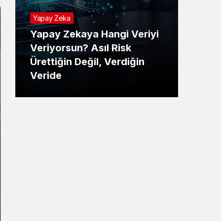
Yapay Zeka
Yapay Zekaya Hangi Veriyi
Tekno
Veriyorsun? Asıl Risk
Ürettiğin Değil, Verdiğin
E-P
Veride
Ne 