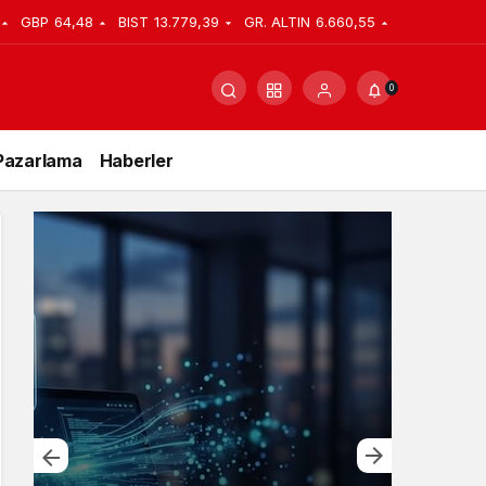
GBP
64,48
BIST
13.779,39
GR. ALTIN
6.660,55
0
Pazarlama
Haberler