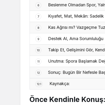
Beslenme Olmadan Spor, Yalnızc
6
Kıyafet, Mat, Mekân: Sadelik 
7
Kas Ağrısı mı? Vazgeçme Tuz
8
Destek Al, Ama Sorumluluğu
9
Takip Et, Gelişimini Gör, Kend
10
Unutma: Spora Başlamak Değ
11
Sonuç: Bugün Bir Nefesle Ba
12
Kaynakça:
12.1
Önce Kendinle Konuş: