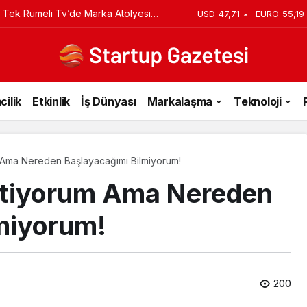
 Tek Rumeli Tv’de Marka Atölyesi
USD
47,71
EURO
55,19
du
cilik
Etkinlik
İş Dünyası
Markalaşma
Teknoloji
 Ama Nereden Başlayacağımı Bilmiyorum!
stiyorum Ama Nereden
miyorum!
200