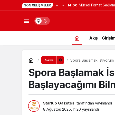
Mürsel Ferhat Sağlam
14:00
SON GELIŞMELER
Programına Konuk Ol
Akış
Girişim
Spora Başlamak İstiyorum
News
Spora Başlamak İ
Başlayacağımı Bil
Startup Gazetesi
tarafından yayınlandı
8 Ağustos 2025, 11:20
yayınlandı