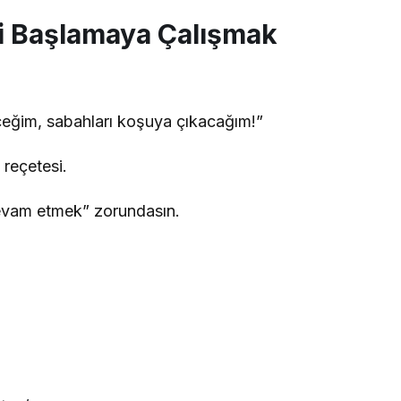
yi Başlamaya Çalışmak
ceğim, sabahları koşuya çıkacağım!”
 reçetesi.
Devam etmek” zorundasın.