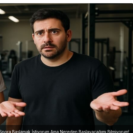
Girişimcilik
Mürsel Ferhat Sağlam Tek
Rumeli Tv’de Marka
Atölyesi Programına Konuk
Oldu
Spora Başlamak İstiyorum Ama Nereden Başlayacağımı Bilmiyorum!