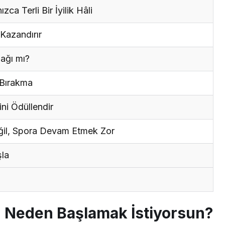
a Terli Bir İyilik Hâli
Kazandırır
ağı mı?
 Bırakma
ini Ödüllendir
il, Spora Devam Etmek Zor
şla
 Neden Başlamak İstiyorsun?