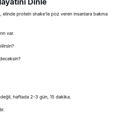
ayatını Dinle
elinde protein shake’le poz veren insanlara bakma
rın var.
lirsin?
ideceksin?
değil, haftada 2-3 gün, 15 dakika.
ır.