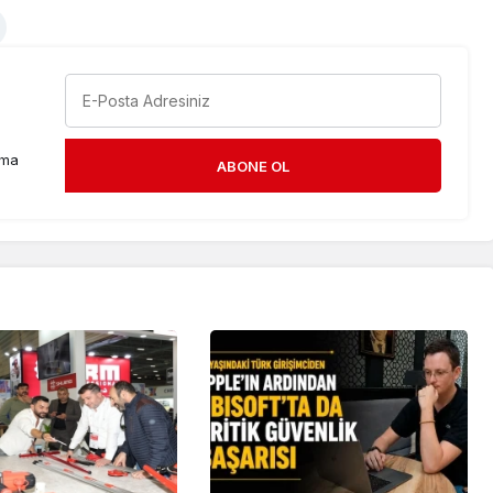
rma
ABONE OL