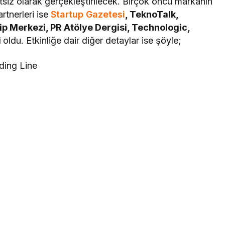
etsiz olarak gerçekleştirilecek. Birçok öncü markanın
rtnerleri ise
Startup Gazetesi
, TeknoTalk,
p Merkezi, PR Atölye Dergisi, Technologic,
i
oldu. Etkinliğe dair diğer detaylar ise şöyle;
ding Line