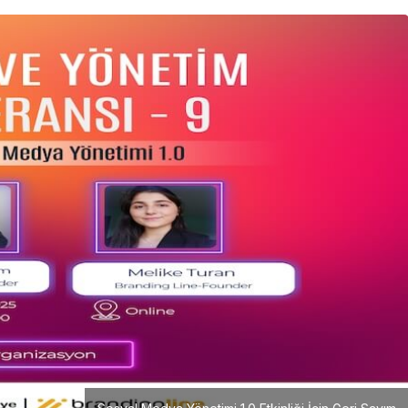
Girişimcilik
Mürsel Ferhat Sağlam Tek
Rumeli Tv’de Marka
Atölyesi Programına Konuk
Oldu