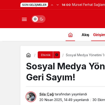
Yapay Zekaya Hangi Ver
0:23
SON GELIŞMELER
Değil, Verdiğin Veride
Akış
Girişim
Sosyal Medya Yönetimi 1.0 
Etkinlik
Sosyal Medya Yönet
Geri Sayım!
Sıla Çağ
tarafından yayınlandı
20 Nisan 2025, 14:49
yayınlandı
30 Ekim