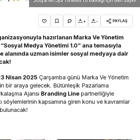
Sosyal Medya Yönetimi 1.0 Etkinliği İçin Geri Sayım
+
-
PAYLAŞ
rganizasyonuyla hazırlanan Marka Ve Yönetim
ı! “Sosyal Medya Yönetimi 1.0” ana temasıyla
ikte alanında uzman isimler sosyal medyaya dair
cak!
23 Nisan 2025
Çarşamba günü Marka Ve Yönetim
in bir araya gelecek. Bütünleşik Pazarlama
arkalaşma Ajansı
Branding Line
partnerliğiyle
atı söylemlerinin kapsamına giren konu ve kavramlar
 bulunacak!