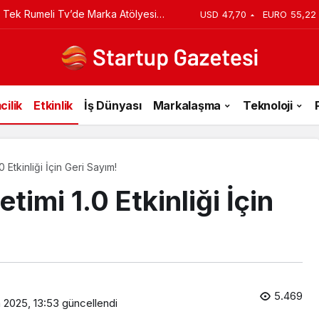
iyi Veriyorsun? Asıl Risk Ürettiğin
USD
47,70
EURO
55,22
cilik
Etkinlik
İş Dünyası
Markalaşma
Teknoloji
Etkinliği İçin Geri Sayım!
imi 1.0 Etkinliği İçin
5.469
 2025, 13:53
güncellendi