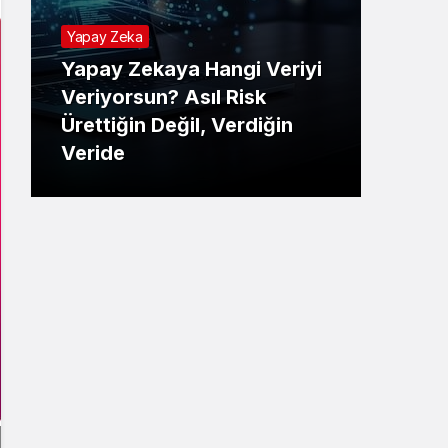
Yapay Zeka
Yapay Zekaya Hangi Veriyi
Tekno
Veriyorsun? Asıl Risk
Ürettiğin Değil, Verdiğin
E-P
Veride
Ne 