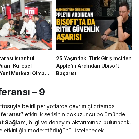
rarası İstanbul
25 Yaşındaki Türk Girişimciden
Fuarı, Küresel
Apple’ın Ardından Ubisoft
 Yeni Merkezi Olmaya
Başarısı
yor
eransı – 9
tosuyla belirli periyotlarda çevrimiçi ortamda
feransı”
etkinlik serisinin dokuzuncu bölümünde
at Sağlam
, bilgi ve deneyim aktarımında bulunacak.
e etkinliğin moderatörlüğünü üstelenecek.