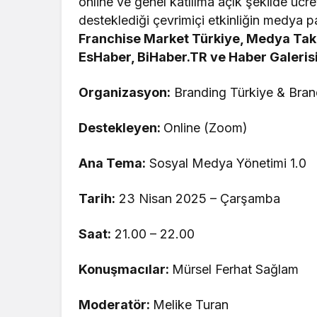
online ve genel katılıma açık şekilde ücr
desteklediği çevrimiçi etkinliğin medya pa
Franchise Market Türkiye, Medya Taki
EsHaber, BiHaber.TR ve Haber Galeris
Organizasyon:
Branding Türkiye & Bran
Destekleyen:
Online (Zoom)
Ana Tema:
Sosyal Medya Yönetimi 1.0
Tarih:
23 Nisan 2025 – Çarşamba
Saat:
21.00 – 22.00
Konuşmacılar:
Mürsel Ferhat Sağlam
Moderatör:
Melike Turan