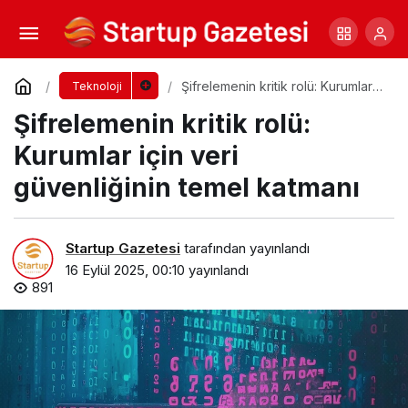
Merkeziyetsiz Depolama: Verinin Geleceği
Web3 ile Şekilleniyor
Yorum Yap
Paylaş
Şifrelemenin kritik rolü: Kurumlar
Teknoloji
için veri güvenliğinin temel
Şifrelemenin kritik rolü:
katmanı
Kurumlar için veri
güvenliğinin temel katmanı
Startup Gazetesi
tarafından yayınlandı
16 Eylül 2025, 00:10
yayınlandı
891