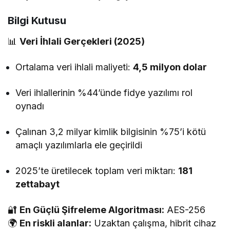
Bilgi Kutusu
📊
Veri İhlali Gerçekleri (2025)
Ortalama veri ihlali maliyeti:
4,5 milyon dolar
Veri ihlallerinin %44’ünde fidye yazılımı rol
oynadı
Çalınan 3,2 milyar kimlik bilgisinin %75’i kötü
amaçlı yazılımlarla ele geçirildi
2025’te üretilecek toplam veri miktarı:
181
zettabayt
🔐
En Güçlü Şifreleme Algoritması:
AES-256
🌍
En riskli alanlar:
Uzaktan çalışma, hibrit cihaz