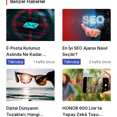
Benzer Haberler
E-Posta Kutunuz
En İyi SEO Ajansı Nasıl
Aslında Ne Kadar
Seçilir?
Güvenli?
Teknoloji
1 hafta önce
Teknoloji
2 hafta önce
Dijital Dünyanın
HONOR 600 Lite’ta
Tuzakları: Hangi
Yapay Zekâ Tuşu: