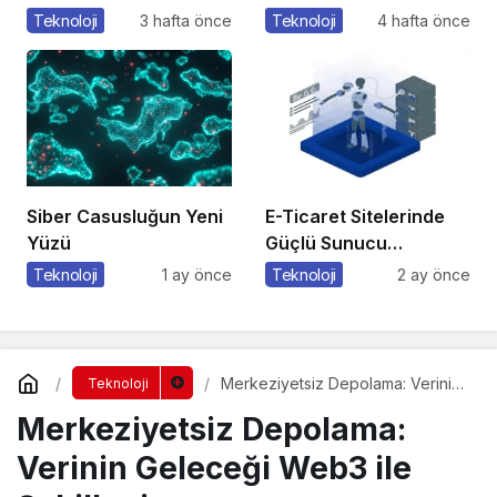
Yöntemleri
Özelliklere Erişmenin
Teknoloji
3 hafta önce
Teknoloji
4 hafta önce
Kullanıyorlar?
Yeni Bir Yolu
Siber Casusluğun Yeni
E-Ticaret Sitelerinde
Yüzü
Güçlü Sunucu
Tercihinin Önemi
Teknoloji
1 ay önce
Teknoloji
2 ay önce
Merkeziyetsiz Depolama: Verinin
Teknoloji
Geleceği Web3 ile Şekilleniyor
Merkeziyetsiz Depolama:
Verinin Geleceği Web3 ile