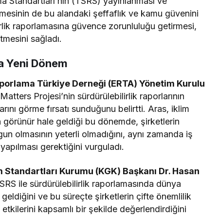
ma Standartları’nın (TSRS) yayınlanması ve
lmesinin de bu alandaki şeffaflık ve kamu güvenini
lirlik raporlamasına güvence zorunluluğu getirmesi,
tmesini sağladı.
da Yeni Dönem
porlama Türkiye Derneği (ERTA) Yönetim Kurulu
Matters Projesi’nin sürdürülebilirlik raporlarının
larını görme fırsatı sunduğunu belirtti. Aras, iklim
an görünür hale geldiği bu dönemde, şirketlerin
gun olmasının yeterli olmadığını, aynı zamanda iş
yapılması gerektiğini vurguladı.
Standartları Kurumu (KGK) Başkanı Dr. Hasan
RS ile sürdürülebilirlik raporlamasında dünya
geldiğini ve bu süreçte şirketlerin çifte önemlilik
etkilerini kapsamlı bir şekilde değerlendirdiğini