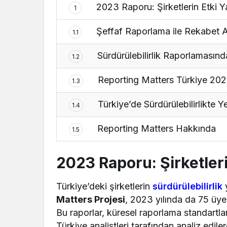
2023 Raporu: Şirketlerin Etki Y
1
Şeffaf Raporlama ile Rekabet A
1.1
Sürdürülebilirlik Raporlamasın
1.2
Reporting Matters Türkiye 202
1.3
Türkiye’de Sürdürülebilirlikte Y
1.4
Reporting Matters Hakkında
1.5
2023 Raporu: Şirketler
Türkiye’deki şirketlerin
sürdürülebilirlik
y
Matters Projesi
, 2023 yılında da 75 üye 
Bu raporlar, küresel raporlama standart
Türkiye analistleri tarafından analiz edilere