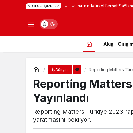
Mürsel Ferhat Sağlam
14:00
SON GELIŞMELER
Programına Konuk Ol
Akış
Girişim
Reporting Matters Tür
İş Dünyası
Reporting Matters
Yayınlandı
Reporting Matters Türkiye 2023 rapor
yaratmasını bekliyor.