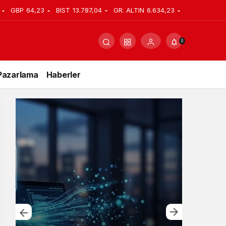
GBP
64,23
BIST
13.787,04
GR. ALTIN
6.634,23
0
Pazarlama
Haberler