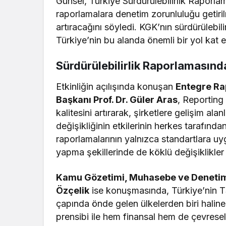
Günsel, Türkiye Sürdürülebilirlik Raporla
raporlamalara denetim zorunluluğu getiri
artıracağını söyledi. KGK’nın sürdürülebi
Türkiye’nin bu alanda önemli bir yol kat e
Sürdürülebilirlik Raporlamasın
Etkinliğin açılışında konuşan
Entegre Ra
Başkanı Prof. Dr. Güler Aras
, Reporting 
kalitesini artırarak, şirketlere gelişim alan
değişikliğinin etkilerinin herkes tarafınd
raporlamalarının yalnızca standartlara uy
yapma şekillerinde de köklü değişiklikler 
Kamu Gözetimi, Muhasebe ve Denetim 
Özçelik
ise konuşmasında, Türkiye’nin TS
çapında önde gelen ülkelerden biri haline 
prensibi ile hem finansal hem de çevresel 