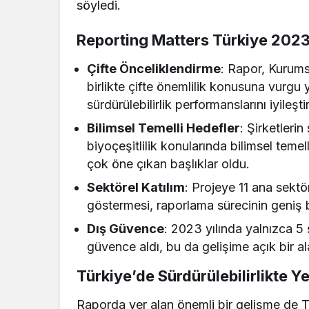
söyledi.
Reporting Matters Türkiye 2023
Çifte Önceliklendirme
: Rapor, Kurums
birlikte çifte önemlilik konusuna vurgu
sürdürülebilirlik performanslarını iyileşti
Bilimsel Temelli Hedefler
: Şirketleri
biyoçeşitlilik konularında bilimsel temel
çok öne çıkan başlıklar oldu.
Sektörel Katılım
: Projeye 11 ana sektö
göstermesi, raporlama sürecinin geniş b
Dış Güvence
: 2023 yılında yalnızca 5 
güvence aldı, bu da gelişime açık bir al
Türkiye’de Sürdürülebilirlikte Y
Raporda yer alan önemli bir gelişme de Tü