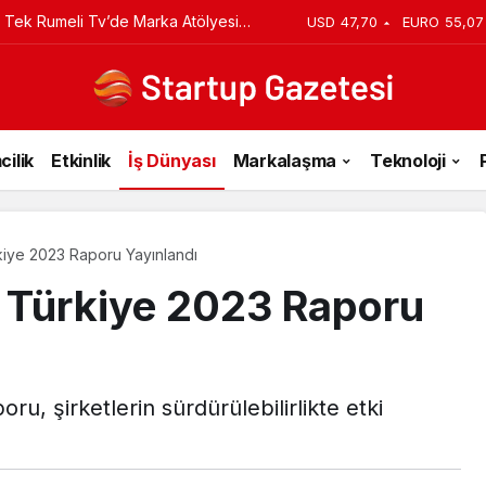
 Tek Rumeli Tv’de Marka Atölyesi
USD
47,70
EURO
55,07
du
cilik
Etkinlik
İş Dünyası
Markalaşma
Teknoloji
kiye 2023 Raporu Yayınlandı
 Türkiye 2023 Raporu
u, şirketlerin sürdürülebilirlikte etki