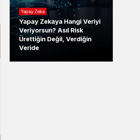
Yapay Zeka
Yapay Zekaya Hangi Veriyi
Tekno
Veriyorsun? Asıl Risk
Ürettiğin Değil, Verdiğin
E-P
Veride
Ne 