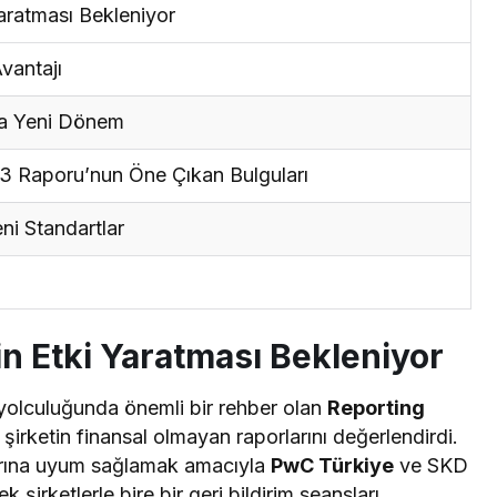
aratması Bekleniyor
vantajı
da Yeni Dönem
3 Raporu’nun Öne Çıkan Bulguları
eni Standartlar
in Etki Yaratması Bekleniyor
olculuğunda önemli bir rehber olan
Reporting
şirketin finansal olmayan raporlarını değerlendirdi.
larına uyum sağlamak amacıyla
PwC Türkiye
ve SKD
k şirketlerle bire bir geri bildirim seansları