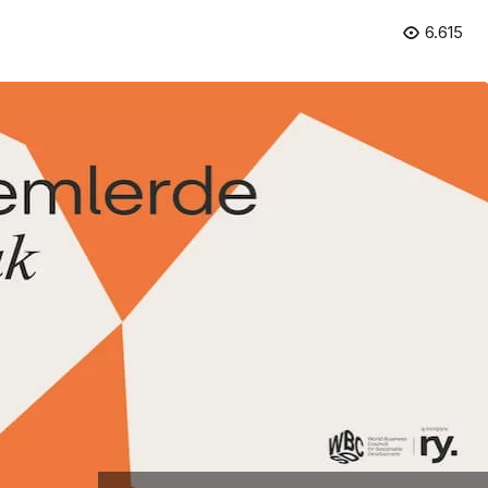
6.615
Girişimcilik
Mürsel Ferhat Sağlam Tek
Rumeli Tv’de Marka
Atölyesi Programına Konuk
Oldu