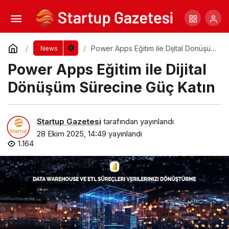
En İnce Akıllı Saat Seçimi: Teknolojinin
Zarafetle Buluştuğu Nokta
Yorum Yap
Paylaş
Power Apps Eğitim ile Dijital Dönüşüm
News
Sürecine Güç Katın
Power Apps Eğitim ile Dijital
Dönüşüm Sürecine Güç Katın
Startup Gazetesi
tarafından yayınlandı
28 Ekim 2025, 14:49
yayınlandı
1.164