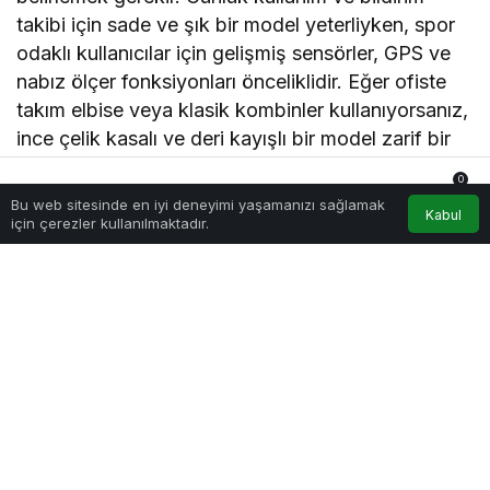
takibi için sade ve şık bir model yeterliyken, spor
odaklı kullanıcılar için gelişmiş sensörler, GPS ve
nabız ölçer fonksiyonları önceliklidir. Eğer ofiste
takım elbise veya klasik kombinler kullanıyorsanız,
ince çelik kasalı ve deri kayışlı bir model zarif bir
tercih olacaktır. Spor yapanlar içinse silikon
0
kordonlu, ter tutmayan ve hafif kasalı bir seçenek
Bu web sitesinde en iyi deneyimi yaşamanızı sağlamak
Anasayfa
Akış
Hesabım
Bildirimler
Kabul
öne çıkar. Tüm bu farklı ihtiyaçlara rağmen,
en
için çerezler kullanılmaktadır.
ince akıllı saat
seçimi hem işlevsel hem de estetik
açıdan ideal dengeyi sunar.
Geleceğin trendi: minimal teknolojik
tasarımlar
Teknoloji dünyasında minimalizm giderek daha
çok benimseniyor. Artık “daha büyük ekran, daha
fazla özellik” anlayışı yerini “daha hafif, daha zarif,