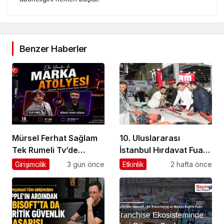
Benzer Haberler
Mürsel Ferhat Sağlam
10. Uluslararası
Tek Rumeli Tv’de
İstanbul Hırdavat Fuarı,
Marka Atölyesi
Küresel Ticaretin Yeni
Girişimcilik
3 gün önce
Etkinlik
2 hafta önce
Programına Konuk
Merkezi Olmaya
Oldu
Hazırlanıyor