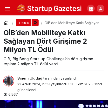
PropTech Ekosistemine Katkı Sağlayan Yeni
İş Birliği
Yorum Yap
Paylaş
OİB’den Mobiliteye Katkı Sağlayan
Etkinlik
Dört Girişime 2 Milyon TL Ödül
OİB’den Mobiliteye Katkı
Sağlayan Dört Girişime 2
Milyon TL Ödül
OİB, Big Bang Start-up Challenge’da dört girişime
toplam 2 milyon TL ödül verdi.
Sinem Uludağ
tarafından yayınlandı
22 Aralık 2024, 15:19
yayınlandı
30 Ekim 2025, 14:21
güncellendi
6.567