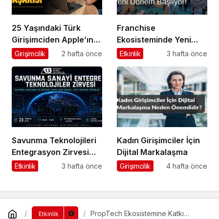
25 Yaşındaki Türk
Franchise
Girişimciden Apple’ın
Ekosisteminde Yeni
Ardından Ubisoft
Dönem Başlıyor: Bayim
Girişimcilik
2 hafta önce
Etkinlik
3 hafta önce
Başarısı
Olur Musun? Fuarı
2026 İçin Geri Sayım!
Savunma Teknolojileri
Kadın Girişimciler İçin
Entegrasyon Zirvesi
Dijital Markalaşma
Ankara’da
Etkinlik
3 hafta önce
Girişimcilik
4 hafta önce
Gerçekleşecek!
PropTech Ekosistemine Katkı
Etkinlik