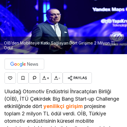
OİB’den Mobiliteye Katkı Sağlayan Dört Girişime 2 Milyon TL
Ödül
+
-
PAYLAŞ
Uludağ Otomotiv Endüstrisi İhracatçıları Birliği
(OİB), İTÜ Çekirdek Big Bang Start-up Challenge
etkinliğinde dört
yenilikçi girişim
projesine
toplam 2 milyon TL ödül verdi. OİB, Türkiye
otomotiv endüstrisinin küresel mobilite