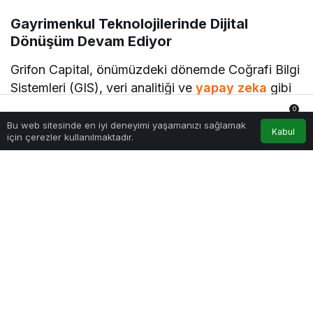
Gayrimenkul Teknolojilerinde Dijital
Dönüşüm Devam Ediyor
Grifon Capital, önümüzdeki dönemde Coğrafi Bilgi
Sistemleri (GIS), veri analitiği ve
yapay zeka
gibi
teknolojilerin gayrimenkul sektörüne
0
entegrasyonunu desteklemeye devam edecek. Bu
Bu web sitesinde en iyi deneyimi yaşamanızı sağlamak
Anasayfa
Akış
Hesabım
Bildirimler
Kabul
için çerezler kullanılmaktadır.
alanlarda, sektördeki planlama, yönetim ve karar
alma süreçlerini iyileştirecek çözümler üreten
girişimlere yatırım yapmayı sürdürecek.