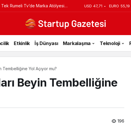
iyi Veriyorsun? Asıl Risk Ürettiğin
USD
47,71
EURO
55,19
cilik
Etkinlik
İş Dünyası
Markalaşma
Teknoloji
n Tembelliğine Yol Açıyor mu?
arı Beyin Tembelliğine
196