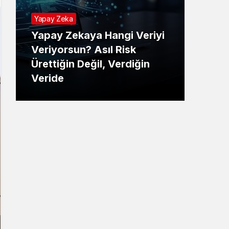
Yapay Zeka
Yapay Zekaya Hangi Veriyi
Tekno
Veriyorsun? Asıl Risk
Ürettiğin Değil, Verdiğin
E-P
Veride
Ne 