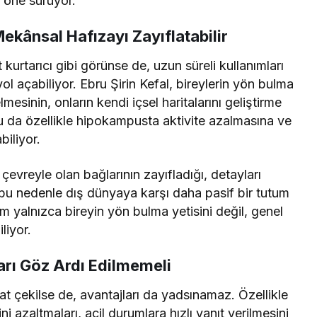
i öne sürüyor.
kânsal Hafızayı Zayıflatabilir
kurtarıcı gibi görünse de, uzun süreli kullanımları
l açabiliyor. Ebru Şirin Kefal, bireylerin yön bulma
esinin, onların kendi içsel haritalarını geliştirme
Bu da özellikle hipokampusta aktivite azalmasına ve
iliyor.
 çevreyle olan bağlarının zayıfladığı, detayları
 bu nedenle dış dünyaya karşı daha pasif bir tutum
m yalnızca bireyin yön bulma yetisini değil, genel
liyor.
rı Göz Ardı Edilmemeli
at çekilse de, avantajları da yadsınamaz. Özellikle
i azaltmaları, acil durumlara hızlı yanıt verilmesini