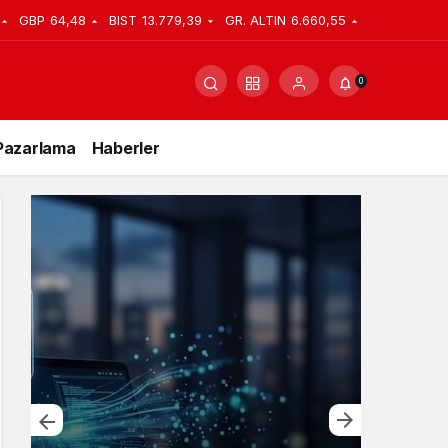
GBP
64,48
BIST
13.779,39
GR. ALTIN
6.660,55
0
Pazarlama
Haberler