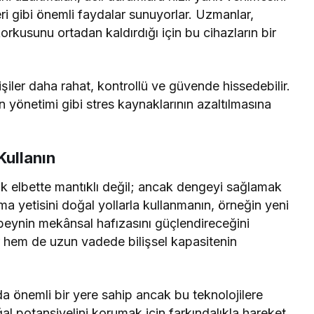
ri gibi önemli faydalar sunuyorlar. Uzmanlar,
rkusunu ortadan kaldırdığı için bu cihazların bir
şiler daha rahat, kontrollü ve güvende hissedebilir.
 yönetimi gibi stres kaynaklarının azaltılmasına
Kullanın
 elbette mantıklı değil; ancak dengeyi sağlamak
yetisini doğal yollarla kullanmanın, örneğin yeni
 beynin mekânsal hafızasını güçlendireceğini
rır hem de uzun vadede bilişsel kapasitenin
a önemli bir yere sahip ancak bu teknolojilere
 potansiyelini korumak için farkındalıkla hareket