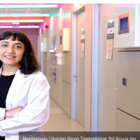
Girişimcilik
Mürsel Ferhat Sağlam Tek
Rumeli Tv’de Marka
Atölyesi Programına Konuk
Oldu
Navigasyon Cihazları Beyin Tembelliğine Yol Açıyor mu