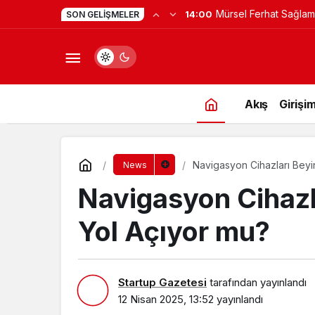
Yapay Zekaya Hangi Ver
0:23
SON GELIŞMELER
Değil, Verdiğin Veride
Akış
Girişim
Navigasyon Cihazları Beyi
News
Navigasyon Cihazl
Yol Açıyor mu?
Startup Gazetesi
tarafından yayınlandı
12 Nisan 2025, 13:52
yayınlandı