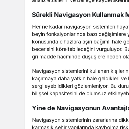
analiz ettiklerini ve belleğe kaydettiklerin
Sürekli Navigasyon Kullanmak Me
Her ne kadar navigasyon sistemleri hayat 
beyin fonksiyonlarında bazı değişimlere yo
konusunda cihazlara aşırı bağımlı hale gelm
becerisini köreltebileceğini vurguluyor. 
gri madde hacminde düşüşlere neden olab
Navigasyon sistemlerini kullanan kişilerin
kaçırmaya daha yatkın hale geldikleri ve
sergileyebildikleri gözlemleniyor. Bu duru
bilişsel kapasitesini de olumsuz etkileyebi
Yine de Navigasyonun Avantajla
Navigasyon sistemlerinin zararlarına dikk
karmaşık şehir yapılarında kaybolma riskin