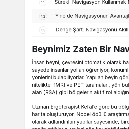
Sürekli Navigasyon Kullanmak M
1.1
Yine de Navigasyonun Avantajla
1.2
Denge Şart: Navigasyonu Akıllı
1.3
Beynimiz Zaten Bir Nav
İnsan beyni, çevresini otomatik olarak h
sayede insanlar yolları öğreniyor, konuml
yönlerini bulabiliyorlar. Yapılan beyin g
nitelikte. fMRI ve PET taramaları, yön bu
alan (RSA) gibi bölgelerin aktif rol aldığın
Uzman Ergoterapist Kefal’e göre bu bölgel
harita oluşturuyor. Nobel ödüllü araştırm
olarak adlandırılan yapılar sayesinde, bire