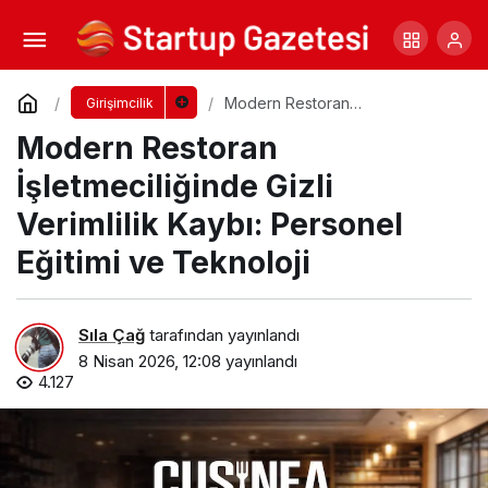
Coffex 2026: Kahve Sektörünün Buluşma
Noktası
Yorum Yap
Paylaş
Modern Restoran
Girişimcilik
İşletmeciliğinde Gizli Verimlilik
Modern Restoran
Kaybı: Personel Eğitimi ve
Teknoloji
İşletmeciliğinde Gizli
Verimlilik Kaybı: Personel
Eğitimi ve Teknoloji
Sıla Çağ
tarafından yayınlandı
8 Nisan 2026, 12:08
yayınlandı
4.127