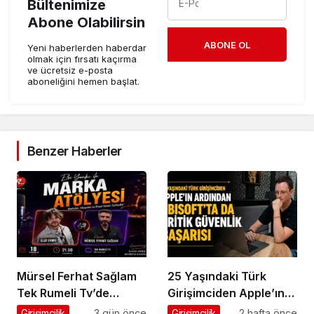
Bültenimize
Abone Olabilirsin
ABONE OL
Yeni haberlerden haberdar
olmak için fırsatı kaçırma
ve ücretsiz e-posta
aboneliğini hemen başlat.
Benzer Haberler
Mürsel Ferhat Sağlam
25 Yaşındaki Türk
Tek Rumeli Tv’de
Girişimciden Apple’ın
Marka Atölyesi
Ardından Ubisoft
Girişimcilik
3 gün önce
Girişimcilik
2 hafta önce