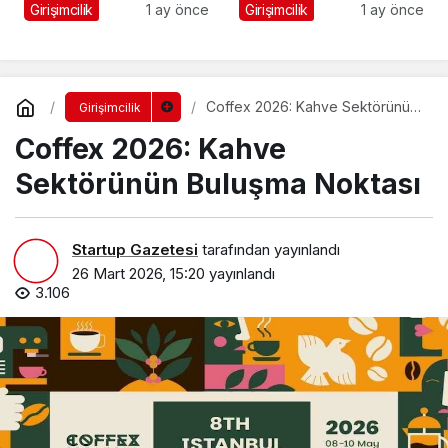
267 Genç Daha
Girişimcilik
1 ay önce
Girişimcilik
1 ay önce
Kanatlandı
Coffex 2026: Kahve Sektörünün
Girişimcilik
Buluşma Noktası
Coffex 2026: Kahve
Sektörünün Buluşma Noktası
Startup Gazetesi
tarafından yayınlandı
26 Mart 2026, 15:20
yayınlandı
3.106