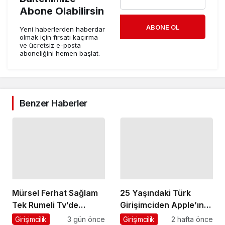
Abone Olabilirsin
ABONE OL
Yeni haberlerden haberdar
olmak için fırsatı kaçırma
ve ücretsiz e-posta
aboneliğini hemen başlat.
Benzer Haberler
Mürsel Ferhat Sağlam
25 Yaşındaki Türk
Tek Rumeli Tv’de
Girişimciden Apple’ın
Marka Atölyesi
Ardından Ubisoft
Girişimcilik
3 gün önce
Girişimcilik
2 hafta önce