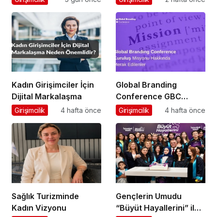
Programına Konuk
Başarısı
Oldu
Kadın Girişimciler İçin
Global Branding
Dijital Markalaşma
Conference GBC
Misyonu Hakkında
Girişimcilik
4 hafta önce
Girişimcilik
4 hafta önce
Merak Edilenler
Sağlık Turizminde
Gençlerin Umudu
Kadın Vizyonu
“Büyüt Hayallerini” ile