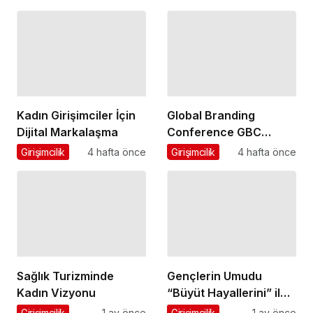
Programına Konuk
Başarısı
Oldu
Kadın Girişimciler İçin
Global Branding
Dijital Markalaşma
Conference GBC
Misyonu Hakkında
Girişimcilik
4 hafta önce
Girişimcilik
4 hafta önce
Merak Edilenler
Sağlık Turizminde
Gençlerin Umudu
Kadın Vizyonu
“Büyüt Hayallerini” ile
267 Genç Daha
Girişimcilik
1 ay önce
Girişimcilik
1 ay önce