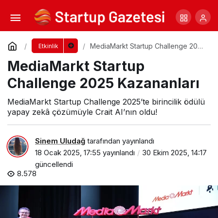
Disiplinlerarası Kaos Ve Kompleks Sistemler
Sempozyumu
Yorum Yap
Paylaş
MediaMarkt Startup Challenge 2025
Etkinlik
Kazananları
MediaMarkt Startup
Challenge 2025 Kazananları
MediaMarkt Startup Challenge 2025’te birincilik ödülü
yapay zekâ çözümüyle Crait AI’nın oldu!
Sinem Uludağ
tarafından yayınlandı
18 Ocak 2025, 17:55
yayınlandı
30 Ekim 2025, 14:17
güncellendi
8.578