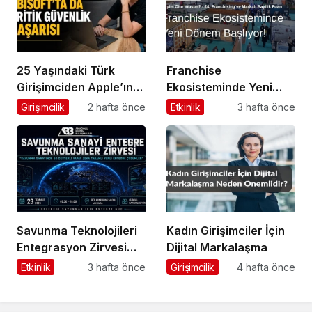
25 Yaşındaki Türk
Franchise
Girişimciden Apple’ın
Ekosisteminde Yeni
Ardından Ubisoft
Dönem Başlıyor: Bayim
Girişimcilik
2 hafta önce
Etkinlik
3 hafta önce
Başarısı
Olur Musun? Fuarı
2026 İçin Geri Sayım!
Savunma Teknolojileri
Kadın Girişimciler İçin
Entegrasyon Zirvesi
Dijital Markalaşma
Ankara’da
Etkinlik
3 hafta önce
Girişimcilik
4 hafta önce
Gerçekleşecek!