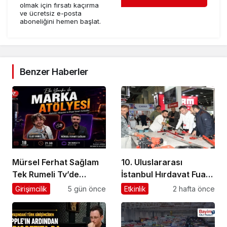
olmak için fırsatı kaçırma
ve ücretsiz e-posta
aboneliğini hemen başlat.
Benzer Haberler
Mürsel Ferhat Sağlam
10. Uluslararası
Tek Rumeli Tv’de
İstanbul Hırdavat Fuarı,
Marka Atölyesi
Küresel Ticaretin Yeni
Girişimcilik
5 gün önce
Etkinlik
2 hafta önce
Programına Konuk
Merkezi Olmaya
Oldu
Hazırlanıyor