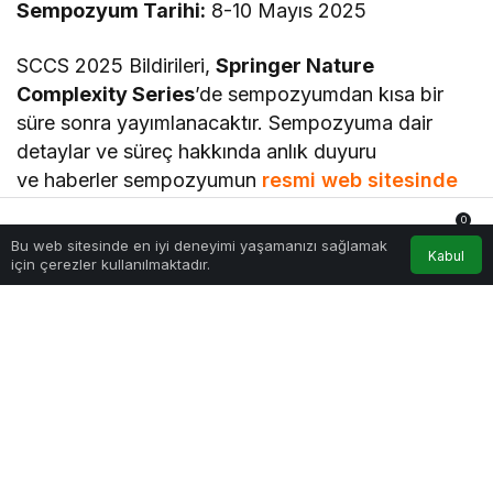
Sempozyum Tarihi:
8-10 Mayıs 2025
SCCS 2025 Bildirileri,
Springer Nature
Complexity Series
’de sempozyumdan kısa bir
süre sonra yayımlanacaktır. Sempozyuma dair
detaylar ve süreç hakkında anlık duyuru
ve haberler sempozyumun
resmi web sitesinde
güncel olarak paylaşılıyor.
0
Bu web sitesinde en iyi deneyimi yaşamanızı sağlamak
Anasayfa
Akış
Hesabım
Bildirimler
Kabul
BİLGİ AL: https://chaos-symposium.org/
için çerezler kullanılmaktadır.
Yasemin Efe