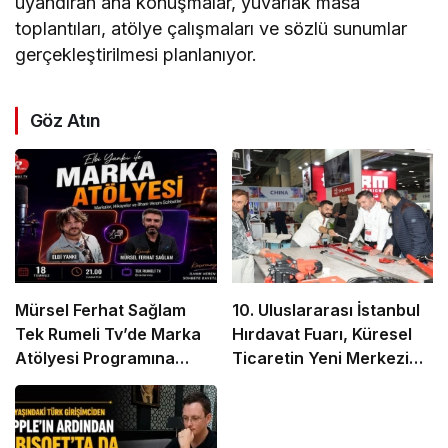
uyandıran ana konuşmalar, yuvarlak masa
toplantıları, atölye çalışmaları ve sözlü sunumlar
gerçekleştirilmesi planlanıyor.
Göz Atın
Mürsel Ferhat Sağlam
10. Uluslararası İstanbul
Tek Rumeli Tv’de Marka
Hırdavat Fuarı, Küresel
Atölyesi Programına
Ticaretin Yeni Merkezi
Konuk Oldu
Olmaya Hazırlanıyor