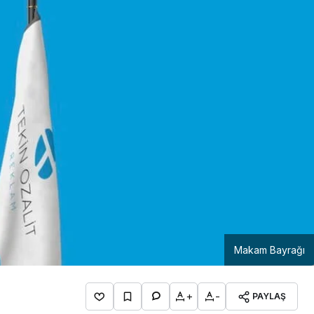
Girişimcilik
Mürsel Ferhat Sağlam Tek
Rumeli Tv’de Marka
Atölyesi Programına Konuk
Oldu
Makam Bayrağı
+
-
PAYLAŞ