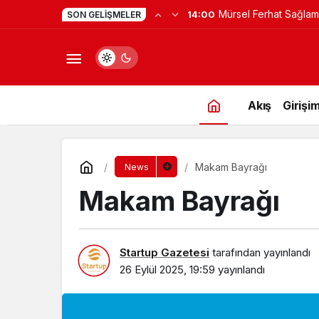
Mürsel Ferhat Sağlam
14:00
SON GELIŞMELER
Programına Konuk Ol
Akış
Girişim
Makam Bayrağı
News
Makam Bayrağı
Startup Gazetesi
tarafından yayınlandı
26 Eylül 2025, 19:59
yayınlandı