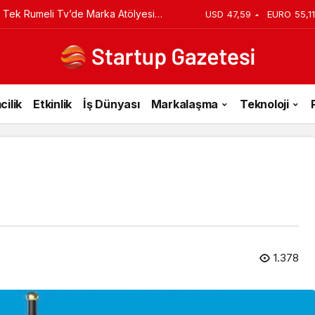
 Tek Rumeli Tv’de Marka Atölyesi
USD
47,59
EURO
55,11
du
cilik
Etkinlik
İş Dünyası
Markalaşma
Teknoloji
1.378