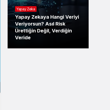
Yapay Zeka
Yapay Zekaya Hangi Veriyi
Tekno
Veriyorsun? Asıl Risk
Ürettiğin Değil, Verdiğin
E-P
Veride
Ne 