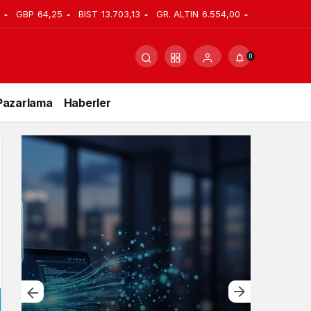
GBP
64,25
BIST
13.703,13
GR. ALTIN
6.554,00
0
Pazarlama
Haberler