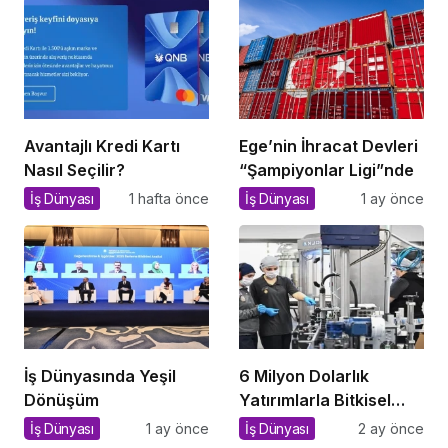
Avantajlı Kredi Kartı
Ege’nin İhracat Devleri
Nasıl Seçilir?
“Şampiyonlar Ligi”nde
İş Dünyası
1 hafta önce
İş Dünyası
1 ay önce
İş Dünyasında Yeşil
6 Milyon Dolarlık
Dönüşüm
Yatırımlarla Bitkisel
İthalata Savaş Açan
İş Dünyası
1 ay önce
İş Dünyası
2 ay önce
Yerli Tesis!