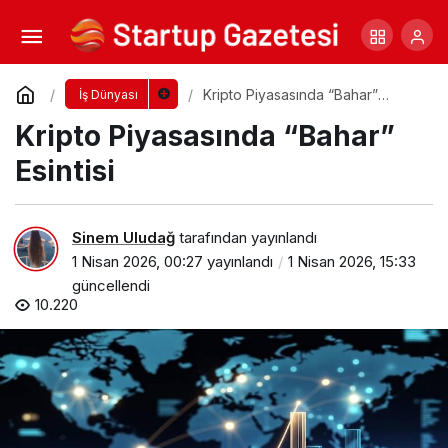
Mürsel Ferhat Sağlam Balkan E-Commerce
Summit’e Konuştu
Yorum Yap
Paylaş
Kripto Piyasasında “Bahar”
İş Dünyası
Esintisi
Kripto Piyasasında “Bahar”
Esintisi
Sinem Uludağ
tarafından yayınlandı
1 Nisan 2026, 00:27
yayınlandı
1 Nisan 2026, 15:33
güncellendi
10.220