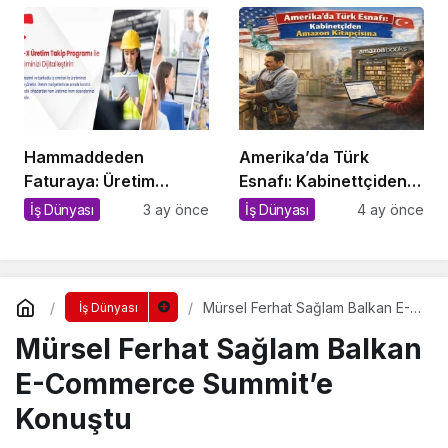
Hammaddeden
Amerika’da Türk
Faturaya: Üretim
Esnafı: Kabinettçiden
İşletmelerinde Kopuk
Amazon Kitapçısına
İş Dünyası
3 ay önce
İş Dünyası
4 ay önce
Sistemlerin Sessiz
Bedeli
Mürsel Ferhat Sağlam Balkan E-
İş Dünyası
Commerce Summit’e Konuştu
Mürsel Ferhat Sağlam Balkan
E-Commerce Summit’e
Konuştu