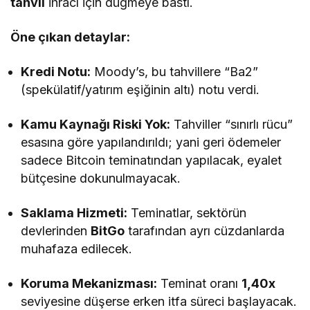
tahvil
ihracı için düğmeye bastı.
Öne çıkan detaylar:
Kredi Notu:
Moody’s, bu tahvillere “Ba2”
(spekülatif/yatırım eşiğinin altı) notu verdi.
Kamu Kaynağı Riski Yok:
Tahviller “sınırlı rücu”
esasına göre yapılandırıldı; yani geri ödemeler
sadece Bitcoin teminatından yapılacak, eyalet
bütçesine dokunulmayacak.
Saklama Hizmeti:
Teminatlar, sektörün
devlerinden
BitGo
tarafından ayrı cüzdanlarda
muhafaza edilecek.
Koruma Mekanizması:
Teminat oranı
1,40x
seviyesine düşerse erken itfa süreci başlayacak.