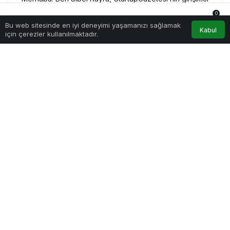
ruhlu editörüyüm. Sadece kelimelerle değil, aynı zamanda iş
0
fikirleriyle de oynamaktan keyif alıyorum.
Bu web sitesinde en iyi deneyimi yaşamanızı sağlamak
Anasayfa
Akış
Hesabım
Bildirimler
Kabul
için çerezler kullanılmaktadır.
Tamamen
Ücretsiz Olarak
Bültenimize
Abone Olabilirsin
ABONE OL
Yeni haberlerden haberdar
olmak için fırsatı kaçırma
ve ücretsiz e-posta
aboneliğini hemen başlat.
Benzer Haberler