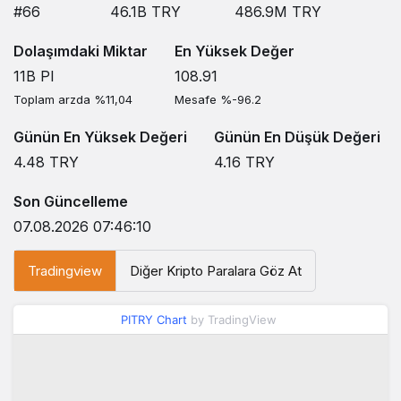
#66
46.1B
TRY
486.9M
TRY
Dolaşımdaki Miktar
En Yüksek Değer
11B
PI
108.91
Toplam arzda %11,04
Mesafe %-96.2
Günün En Yüksek Değeri
Günün En Düşük Değeri
4.48
TRY
4.16
TRY
Son Güncelleme
07.08.2026 07:46:10
Tradingview
Diğer Kripto Paralara Göz At
PITRY Chart
by TradingView