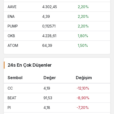
AAVE
4.302,45
2,20%
ENA
4,39
2,20%
PUMP
0,112571
2,20%
OKB
4.228,61
1,80%
ATOM
64,39
1,50%
24s En Çok Düşenler
Sembol
Değer
Değişim
CC
4,19
-12,10%
BEAT
91,53
-8,90%
PI
4,18
-7,20%