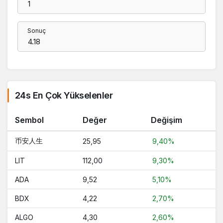
Sonuç
24s En Çok Yükselenler
Sembol
Değer
Değişim
币安人生
25,95
9,40%
LIT
112,00
9,30%
ADA
9,52
5,10%
BDX
4,22
2,70%
ALGO
4,30
2,60%