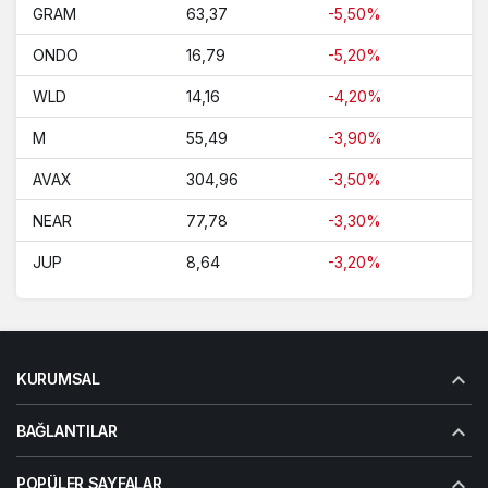
GRAM
63,37
-5,50%
ONDO
16,79
-5,20%
WLD
14,16
-4,20%
M
55,49
-3,90%
AVAX
304,96
-3,50%
NEAR
77,78
-3,30%
JUP
8,64
-3,20%
KURUMSAL
BAĞLANTILAR
POPÜLER SAYFALAR