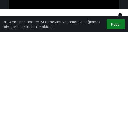
0
Yapay Zeka
Bu web sitesinde en iyi deneyimi yaşamanızı sağlamak
Anasayfa
Akış
Hesabım
Bildirimler
Kabul
Kimi K3 Üç Günde Duvara Çarptı: Açık Model
için çerezler kullanılmaktadır.
Yarışında Asıl Rekabet Zekâ Değil, Dağıtım
21 Temmuz 2026 - Sal - 1:06
Etkinlik