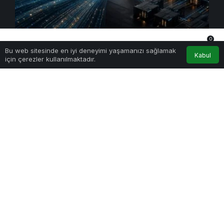
0
Yapay Zeka
Bu web sitesinde en iyi deneyimi yaşamanızı sağlamak
Anasayfa
Akış
Hesabım
Bildirimler
Kabul
Kimi K3 Üç Günde Duvara Çarptı: Açık Model
için çerezler kullanılmaktadır.
Yarışında Asıl Rekabet Zekâ Değil, Dağıtım
21 Temmuz 2026 - Sal - 1:06