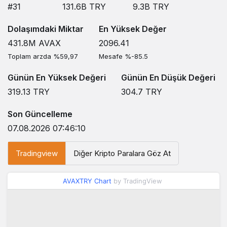
#31
131.6B
TRY
9.3B
TRY
Dolaşımdaki Miktar
En Yüksek Değer
431.8M
AVAX
2096.41
Toplam arzda %59,97
Mesafe %-85.5
Günün En Yüksek Değeri
Günün En Düşük Değeri
319.13
TRY
304.7
TRY
Son Güncelleme
07.08.2026 07:46:10
Tradingview
Diğer Kripto Paralara Göz At
AVAXTRY Chart
by TradingView