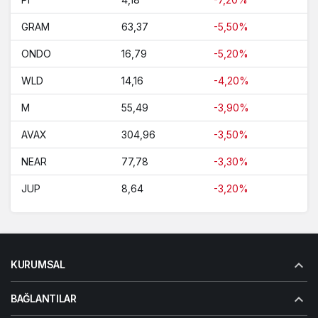
GRAM
63,37
-5,50%
ONDO
16,79
-5,20%
WLD
14,16
-4,20%
M
55,49
-3,90%
AVAX
304,96
-3,50%
NEAR
77,78
-3,30%
JUP
8,64
-3,20%
KURUMSAL
BAĞLANTILAR