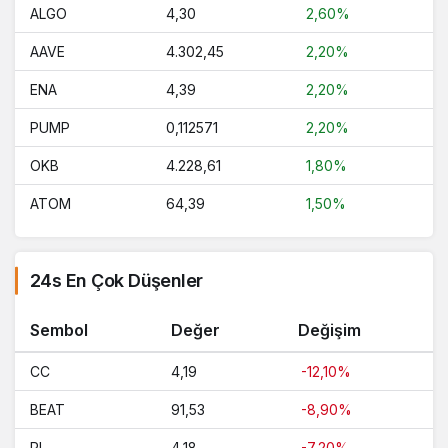
ALGO
4,30
2,60%
AAVE
4.302,45
2,20%
ENA
4,39
2,20%
PUMP
0,112571
2,20%
OKB
4.228,61
1,80%
ATOM
64,39
1,50%
24s En Çok Düşenler
Sembol
Değer
Değişim
CC
4,19
-12,10%
BEAT
91,53
-8,90%
PI
4,18
-7,20%