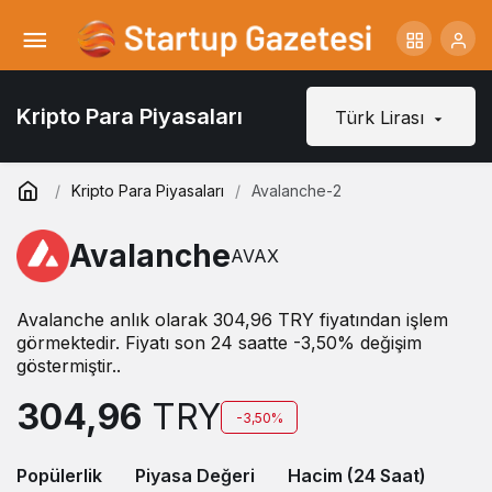
Kripto Para Piyasaları
Türk Lirası
Kripto Para Piyasaları
Avalanche-2
Avalanche
AVAX
Avalanche anlık olarak 304,96 TRY fiyatından işlem
görmektedir. Fiyatı son 24 saatte -3,50% değişim
göstermiştir..
304,96
TRY
-3,50%
Popülerlik
Piyasa Değeri
Hacim (24 Saat)