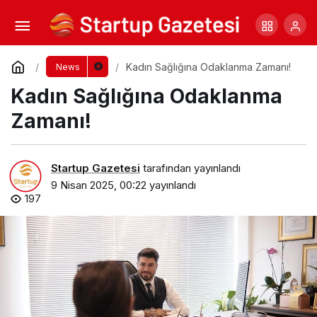
Nesli Tükenen Ulukurtlar 12 Bin Yıl Sonra
Hayata Döndürüldü
Yorum Yap
Paylaş
Kadın Sağlığına Odaklanma Zamanı!
News
Kadın Sağlığına Odaklanma
Zamanı!
Startup Gazetesi
tarafından yayınlandı
9 Nisan 2025, 00:22
yayınlandı
197