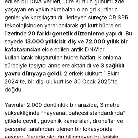
edilen bu DNA verileri, Dire Kurt’un günümüzde
yaşayan en yakın akrabaları olan gri kurtların
genleriyle karşılaştırıldı. İlerleyen süreçte CRISPR
teknolojisinden yararlanılarak gri kurt hücreleri
üzerinde
20 farklı genetik düzenleme
yapıldı. Bu
sayede
13.000 yıllık bir diş
ve
72.000 yıllık bir
kafatasından
elde edilen antik DNA’lar
kullanılarak oluşturulan hücre hatları, klonlama
süreciyle taşıyıcı annelere aktarıldı ve
3 sağlıklı
yavru dünyaya geldi.
2 erkek ulukurt 1 Ekim
2024’te, bir dişi ulukurt ise 30 Ocak 2025’te
doğdu.
Yavrular 2.000 dönümlük bir arazide, 3 metre
yüksekliğinde “hayvanat bahçesi standardında”
çitlerle çevrili, güvenlik kameraları, drone’lar ve
personel tarafından izlenen bir lokasyonda
yaşıyor. Nerede olduğu bilinmeyen bu tesisin