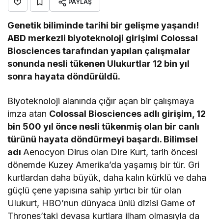
PAYLAŞ
Genetik biliminde tarihi bir gelişme yaşandı!
ABD merkezli biyoteknoloji girişimi Colossal
Biosciences tarafından yapılan çalışmalar
sonunda nesli tükenen Ulukurtlar 12 bin yıl
sonra hayata döndürüldü.
Biyoteknoloji alanında çığır açan bir çalışmaya
imza atan
Colossal Biosciences
adlı girişim, 12
bin 500 yıl önce nesli tükenmiş olan bir canlı
türünü hayata döndürmeyi başardı. Bilimsel
adı
Aenocyon Dirus olan Dire Kurt, tarih öncesi
dönemde Kuzey Amerika’da yaşamış bir tür. Gri
kurtlardan daha büyük, daha kalın kürklü ve daha
güçlü çene yapısına sahip yırtıcı bir tür olan
Ulukurt, HBO’nun dünyaca ünlü dizisi Game of
Thrones’taki devasa kurtlara ilham olmasıyla da