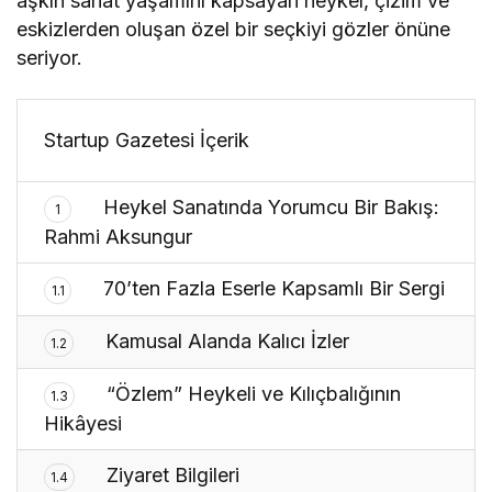
aşkın sanat yaşamını kapsayan heykel, çizim ve
eskizlerden oluşan özel bir seçkiyi gözler önüne
seriyor.
Startup Gazetesi İçerik
Heykel Sanatında Yorumcu Bir Bakış:
1
Rahmi Aksungur
70’ten Fazla Eserle Kapsamlı Bir Sergi
1.1
Kamusal Alanda Kalıcı İzler
1.2
“Özlem” Heykeli ve Kılıçbalığının
1.3
Hikâyesi
Ziyaret Bilgileri
1.4