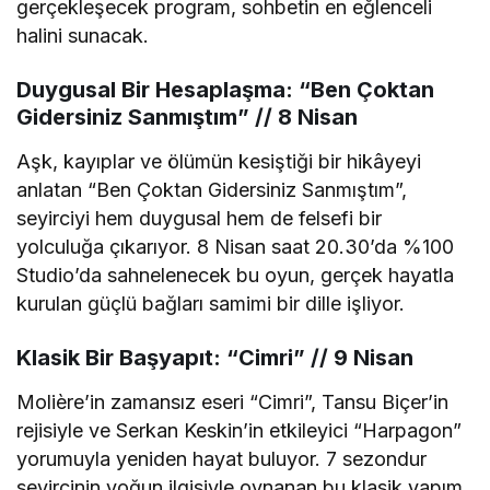
gerçekleşecek program, sohbetin en eğlenceli
halini sunacak.
Duygusal Bir Hesaplaşma: “Ben Çoktan
Gidersiniz Sanmıştım” // 8 Nisan
Aşk, kayıplar ve ölümün kesiştiği bir hikâyeyi
anlatan “Ben Çoktan Gidersiniz Sanmıştım”,
seyirciyi hem duygusal hem de felsefi bir
yolculuğa çıkarıyor. 8 Nisan saat 20.30’da %100
Studio’da sahnelenecek bu oyun, gerçek hayatla
kurulan güçlü bağları samimi bir dille işliyor.
Klasik Bir Başyapıt: “Cimri” // 9 Nisan
Molière’in zamansız eseri “Cimri”, Tansu Biçer’in
rejisiyle ve Serkan Keskin’in etkileyici “Harpagon”
yorumuyla yeniden hayat buluyor. 7 sezondur
seyircinin yoğun ilgisiyle oynanan bu klasik yapım,