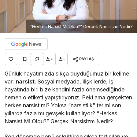
“Herkes Narsist Mi Oldu?” Gerçek Narsisizm Nedir?
+
-
PAYLAŞ
Günlük hayatımızda sıkça duyduğumuz bir kelime
var:
narsist.
Sosyal medyada, ilişkilerde, iş
hayatında biri bize kendini fazla önemsediğinde
hemen o etiketi yapıştırıyoruz. Peki ama gerçekten
herkes narsist mi? Yoksa “narsistlik” terimi son
yıllarda fazla mı gevşek kullanılıyor? “Herkes
Narsist Mi Oldu?” Gerçek Narsisizm Nedir?
Son dönemde popüler kültürde sıkça tartışılan ve