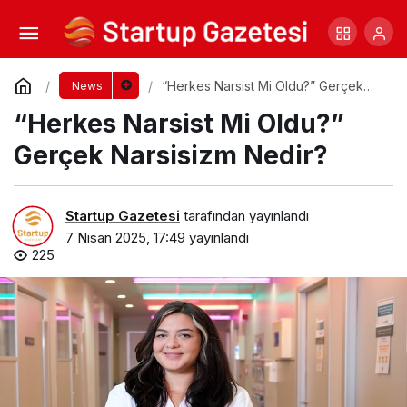
Zorlu PSM’de Sanat Dolu Bir Hafta
Yorum Yap
Paylaş
“Herkes Narsist Mi Oldu?” Gerçek
News
Narsisizm Nedir?
“Herkes Narsist Mi Oldu?”
Gerçek Narsisizm Nedir?
Startup Gazetesi
tarafından yayınlandı
7 Nisan 2025, 17:49
yayınlandı
225