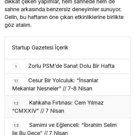
dikkat çeken yapımlar, hem sahnede hem de
sahne arkasında benzersiz deneyimler sunuyor.
Gelin, bu haftanın öne çıkan etkinliklerine birlikte
göz atalım.
Startup Gazetesi İçerik
Zorlu PSM’de Sanat Dolu Bir Hafta
1
Cesur Bir Yolculuk: “İnsanlar
1.1
Mekanlar Nesneler” // 7-8 Nisan
Kahkaha Fırtınası: Cem Yılmaz
1.2
“CMXXIV” // 7 Nisan
Samimi ve Eğlenceli: “İbrahim Selim
1.3
ile Bu Gece” // 7 Nisan