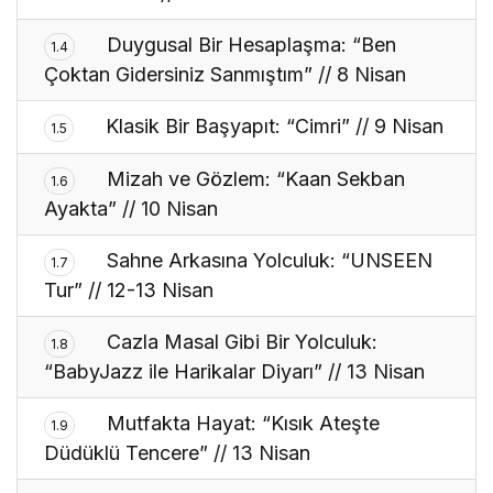
Duygusal Bir Hesaplaşma: “Ben
1.4
Çoktan Gidersiniz Sanmıştım” // 8 Nisan
Klasik Bir Başyapıt: “Cimri” // 9 Nisan
1.5
Mizah ve Gözlem: “Kaan Sekban
1.6
Ayakta” // 10 Nisan
Sahne Arkasına Yolculuk: “UNSEEN
1.7
Tur” // 12-13 Nisan
Cazla Masal Gibi Bir Yolculuk:
1.8
“BabyJazz ile Harikalar Diyarı” // 13 Nisan
Mutfakta Hayat: “Kısık Ateşte
1.9
Düdüklü Tencere” // 13 Nisan