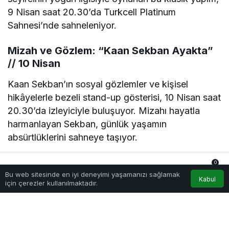
9 Nisan saat 20.30’da Turkcell Platinum
Sahnesi’nde sahneleniyor.
Mizah ve Gözlem: “Kaan Sekban Ayakta”
// 10 Nisan
Kaan Sekban’ın sosyal gözlemler ve kişisel
hikâyelerle bezeli stand-up gösterisi, 10 Nisan saat
20.30’da izleyiciyle buluşuyor. Mizahı hayatla
harmanlayan Sekban, günlük yaşamın
absürtlüklerini sahneye taşıyor.
Sahne Arkasına Yolculuk: “UNSEEN Tur” //
0
12-13 Nisan
Bu web sitesinde en iyi deneyimi yaşamanızı sağlamak
Anasayfa
Akış
Hesabım
Bildirimler
Kabul
için çerezler kullanılmaktadır.
Zorlu PSM’nin sahne arkasına açılan kapılarını
aralamaya hazır mısınız? “UNSEEN Tur”, büyük
yapımların arka planını, teknik detaylarını ve