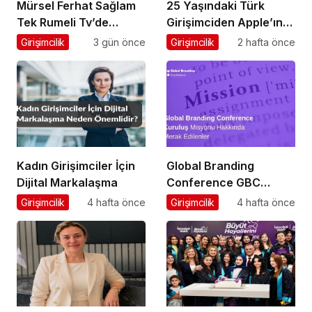
Mürsel Ferhat Sağlam
25 Yaşındaki Türk
Tek Rumeli Tv’de
Girişimciden Apple’ın
Marka Atölyesi
Ardından Ubisoft
Girişimcilik
3 gün önce
Girişimcilik
2 hafta önce
Programına Konuk
Başarısı
Oldu
Kadın Girişimciler İçin
Global Branding
Dijital Markalaşma
Conference GBC
Misyonu Hakkında
Girişimcilik
4 hafta önce
Girişimcilik
4 hafta önce
Merak Edilenler