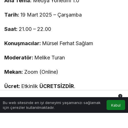
Ana Tema:
Medya Yönetimi 1.0
Tarih:
19 Mart 2025 – Çarşamba
Saat:
21.00 – 22.00
Konuşmacılar:
Mürsel Ferhat Sağlam
Moderatör:
Melike Turan
Mekan:
Zoom (Online)
Ücret:
Etkinlik
ÜCRETSİZDİR
.
0
NOT:
Etkinliğe katılım bağlantısı (Zoom linki) mail
Bu web sitesinde en iyi deneyimi yaşamanızı sağlamak
Anasayfa
Akış
Hesabım
Bildirimler
Kabul
veya WhatsApp aracılığıyla katılımcılara
için çerezler kullanılmaktadır.
iletilecektir.