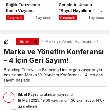
Sağlık Turizminde
Gençlerin Umudu
Kadın Vizyonu
“Büyüt Hayallerini” ile
267 Genç Daha
Girişimcilik
1 ay önce
Girişimcilik
1 ay önce
Kanatlandı
Marka ve Yönetim Konferansı – 4
Etkinlik
İçin Geri Sayım!
Marka ve Yönetim Konferansı
– 4 İçin Geri Sayım!
Branding Türkiye ile Branding Line organizasyonuyla
hazırlanan Marka Ve Yönetim Konferansı – 4 için geri
sayım başladı!
Sibel Kayra
tarafından yayınlandı
18 Mart 2025, 19:06
yayınlandı
30 Ekim 2025, 14:07
güncellendi