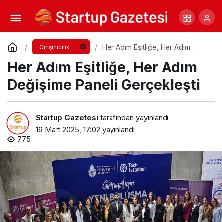
Marka ve Yönetim Konferansı – 4 İçin Geri
Sayım!
Yorum Yap
Paylaş
Her Adım Eşitliğe, Her Adım
Girişimcilik
Değişime Paneli Gerçekleşti
Her Adım Eşitliğe, Her Adım
Değişime Paneli Gerçekleşti
Startup Gazetesi
tarafından yayınlandı
19 Mart 2025, 17:02
yayınlandı
775