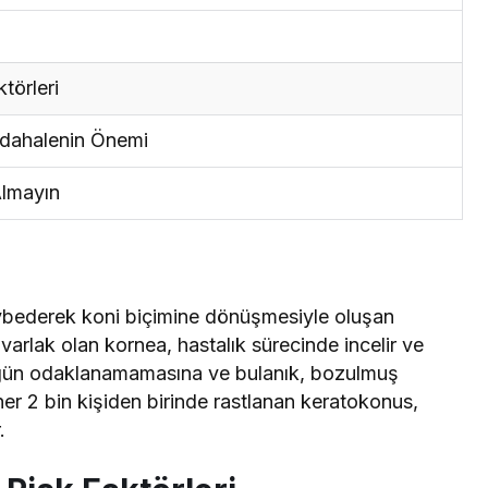
törleri
üdahalenin Önemi
Almayın
ybederek koni biçimine dönüşmesiyle oluşan
uvarlak olan kornea, hastalık sürecinde incelir ve
düzgün odaklanamamasına ve bulanık, bozulmuş
r 2 bin kişiden birinde rastlanan keratokonus,
.