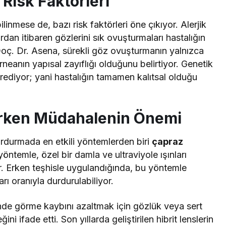
 Risk Faktörleri
inmese de, bazı risk faktörleri öne çıkıyor. Alerjik
dan itibaren gözlerini sık ovuşturmaları hastalığın
k Doç. Dr. Asena, sürekli göz ovuşturmanın yalnızca
rneanın yapısal zayıflığı olduğunu belirtiyor. Genetik
rediyor; yani hastalığın tamamen kalıtsal olduğu
Erken Müdahalenin Önemi
rdurmada en etkili yöntemlerden biri
çapraz
yöntemle, özel bir damla ve ultraviyole ışınları
or. Erken teşhisle uygulandığında, bu yöntemle
rı oranıyla durdurulabiliyor.
inde görme kaybını azaltmak için gözlük veya sert
ni ifade etti. Son yıllarda geliştirilen hibrit lenslerin