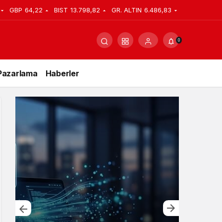
GBP
64,22
BIST
13.798,82
GR. ALTIN
6.486,83
0
Pazarlama
Haberler