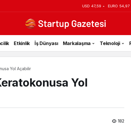
iyi Veriyorsun? Asıl Risk Ürettiğin
USD
47,59
EURO
54,97
cilik
Etkinlik
İş Dünyası
Markalaşma
Teknoloji
usa Yol Açabilir
eratokonusa Yol
182