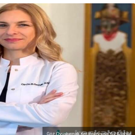
Girişimcilik
Mürsel Ferhat Sağlam Tek
Rumeli Tv’de Marka
Atölyesi Programına Konuk
Oldu
Göz Ovuşturmak Keratokonusa Yol Açabilir