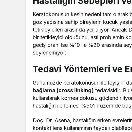
Hastalığın Sebepleri ve
Keratokonusun kesin nedeni tam olarak bil
göz yapısına sahip bireylerin küçük yaşlar
tetikleyicileri arasında yer alıyor. Anca
bir tetikleyici olduğunu, asıl problemin ko
geçiş oranı ise %10 ile %20 arasında sey
söylenemiyor.
Tedavi Yöntemleri ve 
Günümüzde keratokonusun ilerleyişini du
bağlama (cross linking)
tedavisidir. Bu 
kullanılarak kornea dokusu güçlendiriliy
hastalığın ilerlemesi %90’ın üzerinde başa
Doç. Dr. Asena, hastalığın erken evreler
kontakt lens kullanımının faydalı olabileceği