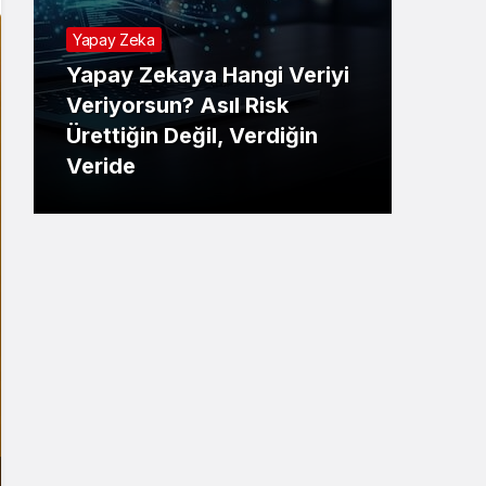
Yapay Zeka
Yapay Zekaya Hangi Veriyi
Tekno
Veriyorsun? Asıl Risk
Ürettiğin Değil, Verdiğin
E-P
Veride
Ne 