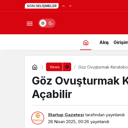
Yapay Zekaya Hangi Ver
0:23
SON GELIŞMELER
Değil, Verdiğin Veride
Akış
Girişim
Göz Ovuşturmak Keratokon
News
Göz Ovuşturmak K
Açabilir
Startup Gazetesi
tarafından yayınlandı
28 Nisan 2025, 00:26
yayınlandı