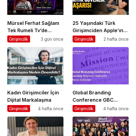
Mürsel Ferhat Sağlam
25 Yaşındaki Türk
Tek Rumeli Tv’de
Girişimciden Apple’ın
Marka Atölyesi
Ardından Ubisoft
Girişimcilik
3 gün önce
Girişimcilik
2 hafta önce
Programına Konuk
Başarısı
Oldu
Kadın Girişimciler İçin
Global Branding
Dijital Markalaşma
Conference GBC
Misyonu Hakkında
Girişimcilik
4 hafta önce
Girişimcilik
4 hafta önce
Merak Edilenler