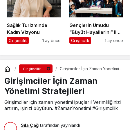
Sağlık Turizminde
Gençlerin Umudu
Kadın Vizyonu
“Büyüt Hayallerini” ile
267 Genç Daha
Girişimcilik
1 ay önce
Girişimcilik
1 ay önce
Kanatlandı
Girişimciler İçin Zaman Yönetimi
Girişimcilik
Stratejileri
Girişimciler İçin Zaman
Yönetimi Stratejileri
Girişimciler için zaman yönetimi ipuçları! Verimliliğinizi
artırın, işinizi büyütün. #ZamanYönetimi #Girişimcilik
Sıla Çağ
tarafından yayınlandı