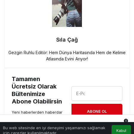
Sıla Çağ
Gezgin Ruhlu Editör: Hem Dünya Haritasında Hem de Kelime
Atlasında Evini Arıyor!
Tamamen
Ücretsiz Olarak
Bültenimize
Abone Olabilirsin
ABONE OL
Yeni haberlerden haberdar
olmak için fırsatı kaçırma
0
ve ücretsiz e-posta
aboneliğini hemen başlat.
Bu web sitesinde en iyi deneyimi yaşamanızı sağlamak
Anasayfa
Akış
Hesabım
Bildirimler
Kabul
için çerezler kullanılmaktadır.