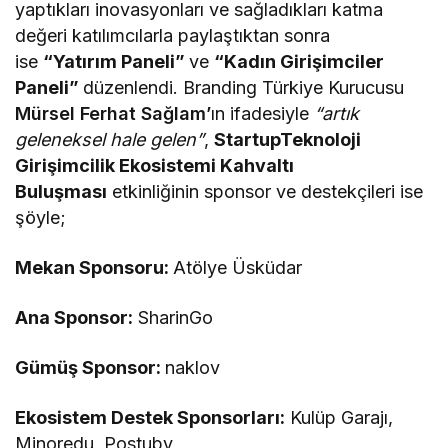
yaptıkları inovasyonları ve sağladıkları katma
değeri katılımcılarla paylaştıktan sonra
ise
“Yatırım Paneli”
ve
“Kadın Girişimciler
Paneli”
düzenlendi. Branding Türkiye Kurucusu
Mürsel Ferhat Sağlam’
ın ifadesiyle
“artık
geleneksel hale gelen”
,
StartupTeknoloji
Girişimcilik Ekosistemi Kahvaltı
Buluşması
etkinliğinin sponsor ve destekçileri ise
şöyle;
Mekan Sponsoru:
Atölye Üsküdar
Ana Sponsor:
SharinGo
Gümüş Sponsor:
naklov
Ekosistem Destek Sponsorları:
Kulüp Garajı,
Minoredu, Postuby