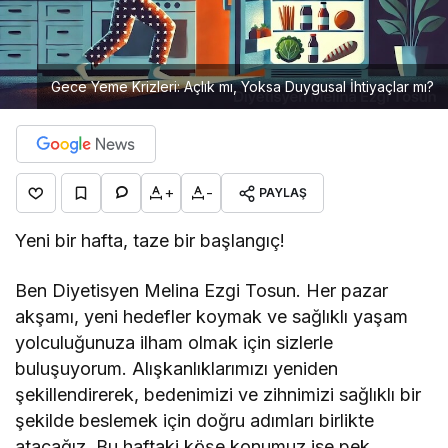
Gece Yeme Krizleri: Açlık mı, Yoksa Duygusal İhtiyaçlar mı?
+
-
PAYLAŞ
Yeni bir hafta, taze bir başlangıç!
Ben Diyetisyen Melina Ezgi Tosun. Her pazar
akşamı, yeni hedefler koymak ve sağlıklı yaşam
yolculuğunuza ilham olmak için sizlerle
buluşuyorum. Alışkanlıklarımızı yeniden
şekillendirerek, bedenimizi ve zihnimizi sağlıklı bir
şekilde beslemek için doğru adımları birlikte
atacağız. Bu haftaki köşe konumuz ise pek