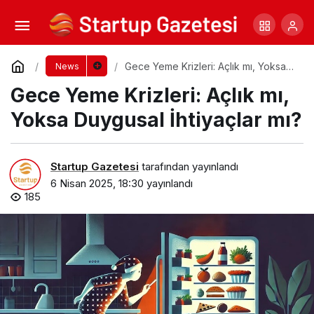
“Bayan” mı, “Kadın” mı? Dilimizdeki
Görünmeyen Cinsiyet Ayrımı
Yorum Yap
Paylaş
Gece Yeme Krizleri: Açlık mı, Yoksa
News
Duygusal İhtiyaçlar mı?
Gece Yeme Krizleri: Açlık mı,
Yoksa Duygusal İhtiyaçlar mı?
Startup Gazetesi
tarafından yayınlandı
6 Nisan 2025, 18:30
yayınlandı
185