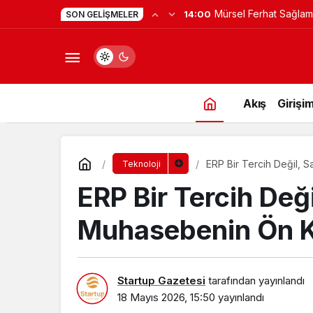
Yapay Zekaya Hangi Ver
0:23
SON GELIŞMELER
Değil, Verdiğin Veride
Akış
Girişim
ERP Bir Tercih Değil, S
Teknoloji
ERP Bir Tercih Değil
Muhasebenin Ön K
Startup Gazetesi
tarafından yayınlandı
18 Mayıs 2026, 15:50
yayınlandı