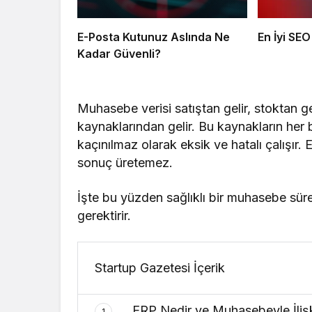
E-Posta Kutunuz Aslında Ne
En İyi SEO
Kadar Güvenli?
Muhasebe verisi satıştan gelir, stoktan gel
kaynaklarından gelir. Bu kaynakların her 
kaçınılmaz olarak eksik ve hatalı çalışır. 
sonuç üretemez.
İşte bu yüzden sağlıklı bir muhasebe sür
gerektirir.
Startup Gazetesi İçerik
ERP Nedir ve Muhasebeyle İlişki
1