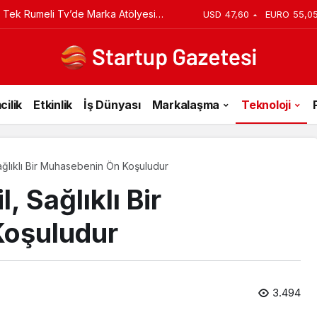
iyi Veriyorsun? Asıl Risk Ürettiğin
USD
47,60
EURO
55,0
cilik
Etkinlik
İş Dünyası
Markalaşma
Teknoloji
ağlıklı Bir Muhasebenin Ön Koşuludur
, Sağlıklı Bir
oşuludur
3.494