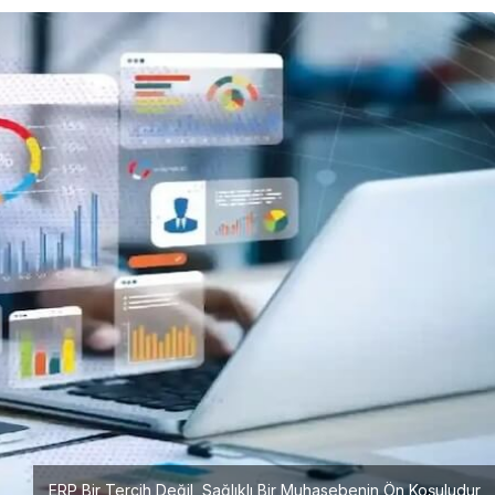
Girişimcilik
Mürsel Ferhat Sağlam Tek
Rumeli Tv’de Marka
Atölyesi Programına Konuk
Oldu
ERP Bir Tercih Değil, Sağlıklı Bir Muhasebenin Ön Koşuludur