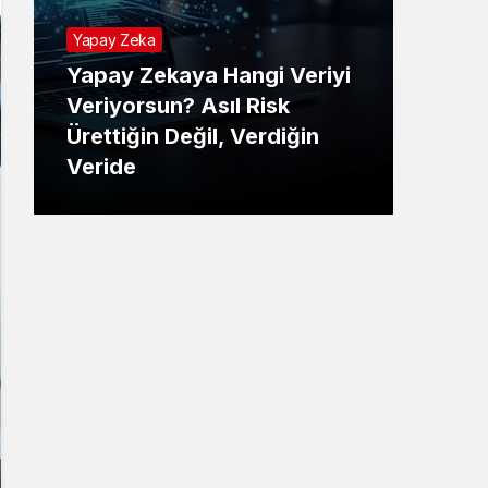
Yapay Zeka
Yapay Zekaya Hangi Veriyi
Tekno
Veriyorsun? Asıl Risk
Ürettiğin Değil, Verdiğin
E-P
Veride
Ne 