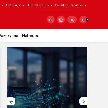
5
GBP
64,21
BIST
13.753,52
GR. ALTIN
6.541,76
0
Pazarlama
Haberler