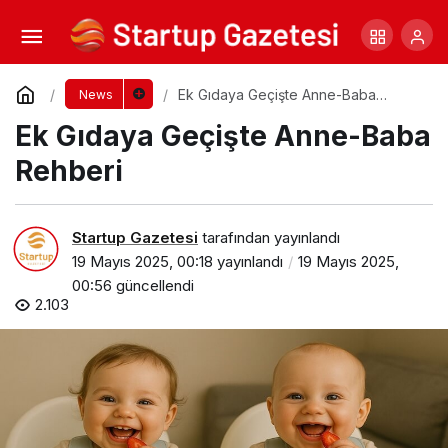
Anne Sütüyle Başlayan Yaşamın Sessiz
Gücü
Yorum Yap
Paylaş
Ek Gıdaya Geçişte Anne-Baba
News
Rehberi
Ek Gıdaya Geçişte Anne-Baba
Rehberi
Startup Gazetesi
tarafından yayınlandı
19 Mayıs 2025, 00:18
yayınlandı
19 Mayıs 2025,
00:56
güncellendi
2.103