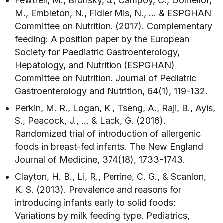
Fewtrell, M., Bronsky, J., Campoy, C., Domellöf,
M., Embleton, N., Fidler Mis, N., … & ESPGHAN
Committee on Nutrition. (2017). Complementary
feeding: A position paper by the European
Society for Paediatric Gastroenterology,
Hepatology, and Nutrition (ESPGHAN)
Committee on Nutrition. Journal of Pediatric
Gastroenterology and Nutrition, 64(1), 119-132.
Perkin, M. R., Logan, K., Tseng, A., Raji, B., Ayis,
S., Peacock, J., … & Lack, G. (2016).
Randomized trial of introduction of allergenic
foods in breast-fed infants. The New England
Journal of Medicine, 374(18), 1733-1743.
Clayton, H. B., Li, R., Perrine, C. G., & Scanlon,
K. S. (2013). Prevalence and reasons for
introducing infants early to solid foods:
Variations by milk feeding type. Pediatrics,