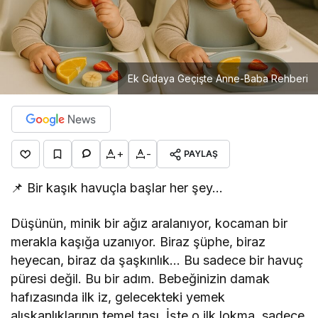
Ek Gıdaya Geçişte Anne-Baba Rehberi
+
-
PAYLAŞ
📌 Bir kaşık havuçla başlar her şey…
Düşünün, minik bir ağız aralanıyor, kocaman bir
merakla kaşığa uzanıyor. Biraz şüphe, biraz
heyecan, biraz da şaşkınlık… Bu sadece bir havuç
püresi değil. Bu bir adım. Bebeğinizin damak
hafızasında ilk iz, gelecekteki yemek
alışkanlıklarının temel taşı. İşte o ilk lokma, sadece