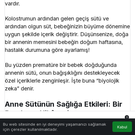
vardır.
Kolostrumun ardından gelen geçiş sütü ve
ardından olgun süt, bebeğinizin büyüme dönemine
uygun şekilde içerik değiştirir. Düşünsenize, doğa
bir annenin memesini bebeğin doğum haftasına,
hastalık durumuna göre ayarlamış!
Bu yüzden prematüre bir bebek doğduğunda
annenin sütü, onun bağışıklığını destekleyecek
özel içeriklerle zenginleşir. İşte buna “biyolojik
zeka” denir.
Anne Sütünün Sağlığa Etkileri: Bir
Damlanın Hikâyesi
0
Bu web sitesinde en iyi deneyimi yaşamanızı sağlamak
Peki anne sütü neden bu kadar değerli? Hadi
Anasayfa
Akış
Hesabım
Bildirimler
Kabul
için çerezler kullanılmaktadır.
gelin, bu eşsiz sıvının vücuttaki etkilerine birlikte