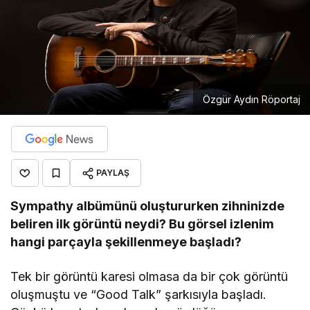
Özgür Aydın Röportaj
PAYLAŞ
Sympathy albümünü oluştururken zihninizde
beliren ilk g
ö
rüntü neydi? Bu g
ö
rsel izlenim
hangi parçayla şekillenmeye başladı
?
Tek bir görüntü karesi olmasa da bir çok görüntü
oluşmuştu ve “Good Talk” şarkısıyla başladı.