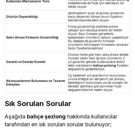
Kullanılan Malzemenin Türü
modellerinde de fiyat için belirleyici bir
faktör oluyor.
Şezlongların suya ve güneş ışınlarına
Ürünün Dayanıklılığı
karşı dayanıklı olması onun fiyatının
belirlenmesinde etkili oluyor.
Firma güvenilirliği özellikle online
satışlar için oldukça önemli bir faktör
oluyor. Bazı firmalar görsellerle
Satın Alınan Firmanın Güvenirliliği
eşleşmeyen ürünlerin satışını yapabiliyor.
Bu sebeple de güvenilir firmalar
ürünlerini bilinmeyen firmalara nazaran
farklı fiyatlandırabiliyor.
Divona Home gibi hem satış öncesi destek
hizmeti veren hem de tüm ürünlerini 2
Garanti ve Destek Hizmeti
yıl garantili şekilde kullanıcılara teslim
eden markaların
bahçe şezlong
fiyatları
değişkenlik gösterebiliyor.
Üç kademeli sırt ayarlarının bulunması,
ürüne entegre bir sehpanın yer alması,
Aksesuarlarının Bulunması ve Tasarım
tekerleğinin bulunması ya da süngeri ile
Detayları
beraber satılması gibi ayrıntılar fiyat
değişkenliklerine neden oluyor.
Sık Sorulan Sorular
Aşağıda
bahçe şezlong
hakkında kullanıcılar
tarafından en sık sorulan sorular bulunuyor;