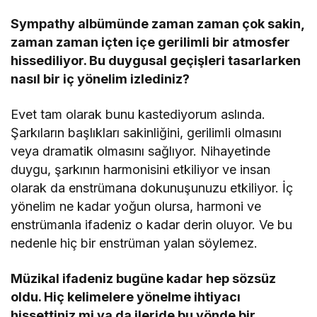
Sympathy albümünde zaman zaman çok sakin,
zaman zaman iç
ten i
çe gerilimli bir atmosfer
hissediliyor. Bu duygusal geçişleri tasarlarken
nasıl bir iç y
ö
nelim izlediniz?
Evet tam olarak bunu kastediyorum aslında.
Şarkıların başlıkları sakinliğini, gerilimli olmasını
veya dramatik olmasını sağlıyor. Nihayetinde
duygu, şarkının harmonisini etkiliyor ve insan
olarak da enstrümana dokunuşunuzu etkiliyor. İç
yönelim ne kadar yoğun olursa, harmoni ve
enstrümanla ifadeniz o kadar derin oluyor. Ve bu
nedenle hiç bir enstrüman yalan söylemez.
Müzikal ifadeniz bugüne kadar hep s
ö
zsüz
oldu. Hiç kelimelere y
ö
nelme ihtiyacı
hissettiniz mi ya da ileride bu y
ö
nde bir