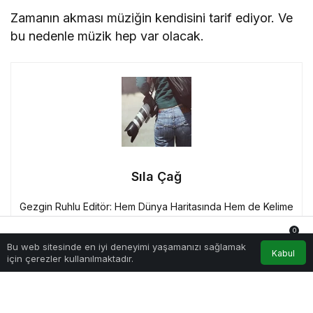
Zamanın akması müziğin kendisini tarif ediyor. Ve
bu nedenle müzik hep var olacak.
Sıla Çağ
Gezgin Ruhlu Editör: Hem Dünya Haritasında Hem de Kelime
Atlasında Evini Arıyor!
0
Bu web sitesinde en iyi deneyimi yaşamanızı sağlamak
Anasayfa
Akış
Hesabım
Bildirimler
Kabul
için çerezler kullanılmaktadır.
Haberle ilgili daha fazlası:
# Röportajlar