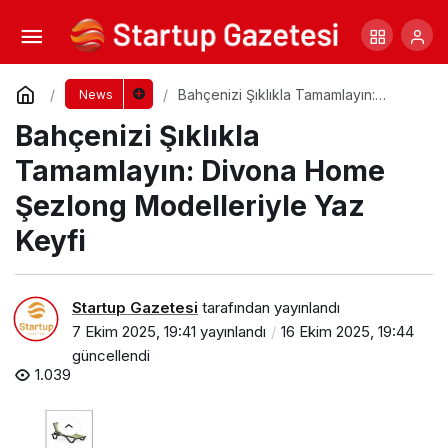
Kadın Döngüsü ve Ruh Hali: Ay Boyunca
Bedenine ve Duygularına Yolculuk
Yorum Yap
Paylaş
Bahçenizi Şıklıkla Tamamlayın:
News
Divona Home Şezlong Modelleriyle
Bahçenizi Şıklıkla
Yaz Keyfi
Tamamlayın: Divona Home
Şezlong Modelleriyle Yaz
Keyfi
Startup Gazetesi
tarafından yayınlandı
7 Ekim 2025, 19:41
yayınlandı
16 Ekim 2025, 19:44
güncellendi
1.039