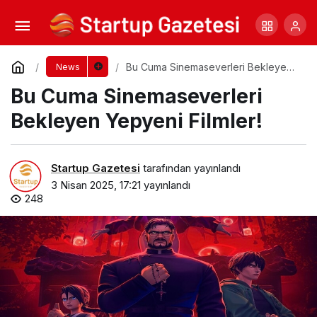
Gürcistan’dan Alınacak Hediyeler
Yorum Yap
Paylaş
Bu Cuma Sinemaseverleri Bekleyen
News
Yepyeni Filmler!
Bu Cuma Sinemaseverleri
Bekleyen Yepyeni Filmler!
Startup Gazetesi
tarafından yayınlandı
3 Nisan 2025, 17:21
yayınlandı
248