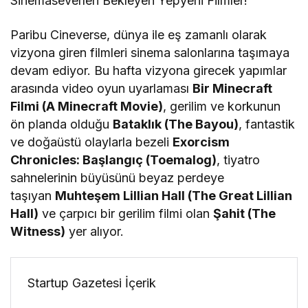
Sinemaseverleri Bekleyen Yepyeni Filmler!
Paribu Cineverse, dünya ile eş zamanlı olarak
vizyona giren filmleri sinema salonlarına taşımaya
devam ediyor. Bu hafta vizyona girecek yapımlar
arasında video oyun uyarlaması
Bir Minecraft
Filmi (A Minecraft Movie)
, gerilim ve korkunun
ön planda olduğu
Bataklık (The Bayou)
, fantastik
ve doğaüstü olaylarla bezeli
Exorcism
Chronicles: Başlangıç (Toemalog)
, tiyatro
sahnelerinin büyüsünü beyaz perdeye
taşıyan
Muhteşem Lillian Hall (The Great Lillian
Hall)
ve çarpıcı bir gerilim filmi olan
Şahit (The
Witness)
yer alıyor.
Startup Gazetesi İçerik