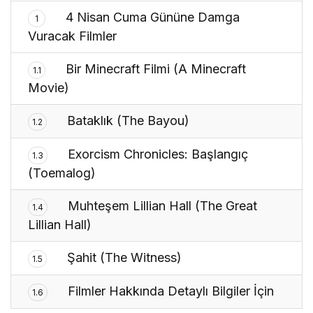
4 Nisan Cuma Gününe Damga
1
Vuracak Filmler
Bir Minecraft Filmi (A Minecraft
1.1
Movie)
Bataklık (The Bayou)
1.2
Exorcism Chronicles: Başlangıç
1.3
(Toemalog)
Muhteşem Lillian Hall (The Great
1.4
Lillian Hall)
Şahit (The Witness)
1.5
Filmler Hakkında Detaylı Bilgiler İçin
1.6